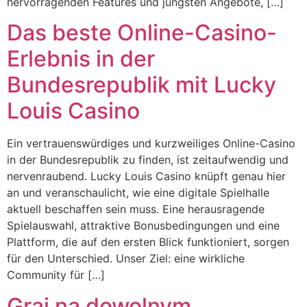
hervorragenden Features und jüngsten Angebote, […]
Das beste Online-Casino-
Erlebnis in der
Bundesrepublik mit Lucky
Louis Casino
Ein vertrauenswürdiges und kurzweiliges Online-Casino
in der Bundesrepublik zu finden, ist zeitaufwendig und
nervenraubend. Lucky Louis Casino knüpft genau hier
an und veranschaulicht, wie eine digitale Spielhalle
aktuell beschaffen sein muss. Eine herausragende
Spielauswahl, attraktive Bonusbedingungen und eine
Plattform, die auf den ersten Blick funktioniert, sorgen
für den Unterschied. Unser Ziel: eine wirkliche
Community für […]
Graj na dowolnym