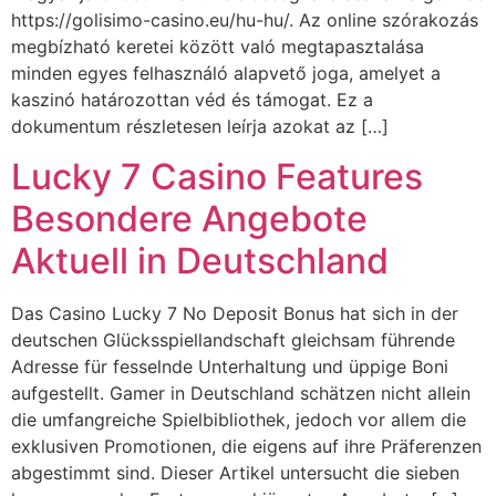
https://golisimo-casino.eu/hu-hu/. Az online szórakozás
megbízható keretei között való megtapasztalása
minden egyes felhasználó alapvető joga, amelyet a
kaszinó határozottan véd és támogat. Ez a
dokumentum részletesen leírja azokat az […]
Lucky 7 Casino Features
Besondere Angebote
Aktuell in Deutschland
Das Casino Lucky 7 No Deposit Bonus hat sich in der
deutschen Glücksspiellandschaft gleichsam führende
Adresse für fesselnde Unterhaltung und üppige Boni
aufgestellt. Gamer in Deutschland schätzen nicht allein
die umfangreiche Spielbibliothek, jedoch vor allem die
exklusiven Promotionen, die eigens auf ihre Präferenzen
abgestimmt sind. Dieser Artikel untersucht die sieben