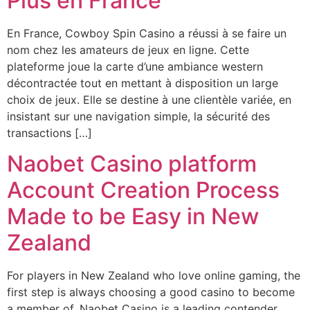
Plus en France
En France, Cowboy Spin Casino a réussi à se faire un
nom chez les amateurs de jeux en ligne. Cette
plateforme joue la carte d’une ambiance western
décontractée tout en mettant à disposition un large
choix de jeux. Elle se destine à une clientèle variée, en
insistant sur une navigation simple, la sécurité des
transactions […]
Naobet Casino platform
Account Creation Process
Made to be Easy in New
Zealand
For players in New Zealand who love online gaming, the
first step is always choosing a good casino to become
a member of. Naobet Casino is a leading contender,