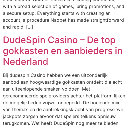
with a broad selection of games, luring promotions, and
a secure setup. Everything starts with creating an
account, a procedure Naobet has made straightforward
and rapid. […]
DudeSpin Casino – De top
gokkasten en aanbieders in
Nederland
Bij dudespin Casino hebben we een uitzonderlijk
aanbod aan hoogwaardige gokkasten ontdekt die echt
aan uiteenlopende smaken voldoen. Met
gerenommeerde spelproviders achter het platform lijken
de mogelijkheden vrijwel onbeperkt. De boeiende mix
van thema’s en de aantrekkingskracht van progressieve
jackpots zorgen ervoor dat spelers telkens opnieuw
terugkomen. Wat heeft DudeSpin nog meer te bieden