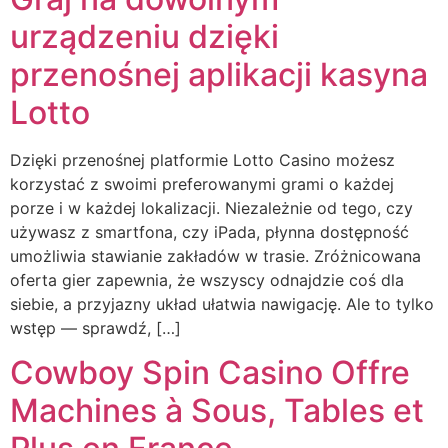
urządzeniu dzięki
przenośnej aplikacji kasyna
Lotto
Dzięki przenośnej platformie Lotto Casino możesz
korzystać z swoimi preferowanymi grami o każdej
porze i w każdej lokalizacji. Niezależnie od tego, czy
używasz z smartfona, czy iPada, płynna dostępność
umożliwia stawianie zakładów w trasie. Zróżnicowana
oferta gier zapewnia, że wszyscy odnajdzie coś dla
siebie, a przyjazny układ ułatwia nawigację. Ale to tylko
wstęp — sprawdź, […]
Cowboy Spin Casino Offre
Machines à Sous, Tables et