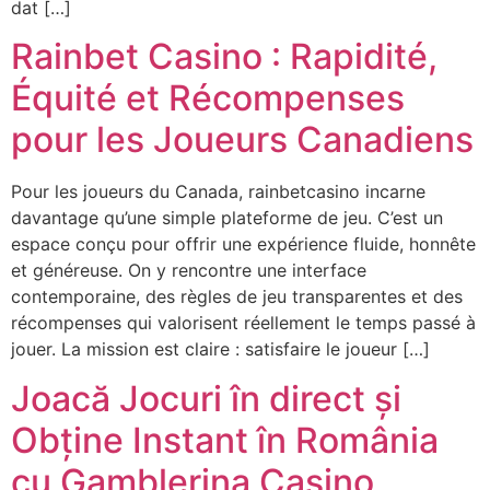
dat […]
Rainbet Casino : Rapidité,
Équité et Récompenses
pour les Joueurs Canadiens
Pour les joueurs du Canada, rainbetcasino incarne
davantage qu’une simple plateforme de jeu. C’est un
espace conçu pour offrir une expérience fluide, honnête
et généreuse. On y rencontre une interface
contemporaine, des règles de jeu transparentes et des
récompenses qui valorisent réellement le temps passé à
jouer. La mission est claire : satisfaire le joueur […]
Joacă Jocuri în direct și
Obține Instant în România
cu Gamblerina Casino