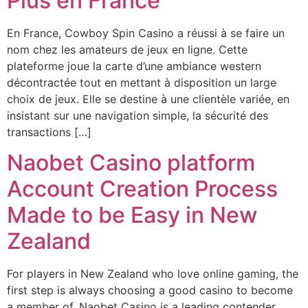
Plus en France
En France, Cowboy Spin Casino a réussi à se faire un
nom chez les amateurs de jeux en ligne. Cette
plateforme joue la carte d’une ambiance western
décontractée tout en mettant à disposition un large
choix de jeux. Elle se destine à une clientèle variée, en
insistant sur une navigation simple, la sécurité des
transactions […]
Naobet Casino platform
Account Creation Process
Made to be Easy in New
Zealand
For players in New Zealand who love online gaming, the
first step is always choosing a good casino to become
a member of. Naobet Casino is a leading contender,