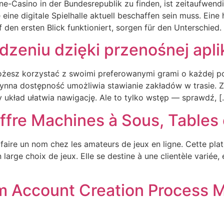
ne-Casino in der Bundesrepublik zu finden, ist zeitaufwen
 eine digitale Spielhalle aktuell beschaffen sein muss. Eine
den ersten Blick funktioniert, sorgen für den Unterschied.
zeniu dzięki przenośnej apli
żesz korzystać z swoimi preferowanymi grami o każdej porz
łynna dostępność umożliwia stawianie zakładów w trasie. 
y układ ułatwia nawigację. Ale to tylko wstęp — sprawdź, [
fre Machines à Sous, Tables 
faire un nom chez les amateurs de jeux en ligne. Cette pla
arge choix de jeux. Elle se destine à une clientèle variée, 
m Account Creation Process 