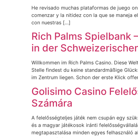
He revisado muchas plataformas de juego onli
comenzar y la nitidez con la que se maneja e
con nuestras […]
Rich Palms Spielbank –
in der Schweizerische
Willkommen im Rich Palms Casino. Diese Welt
Stelle findest du keine standardmäßige Glück
im Zentrum liegen. Schon der erste Klick offen
Golisimo Casino Felelő
Számára
A felelősségteljes játék nem csupán egy szük
és a magyar játékosok iránti felelősségvállal
megtapasztalása minden egyes felhasználó al