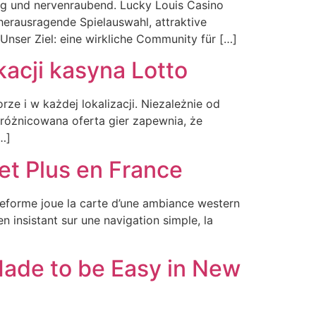
dig und nervenraubend. Lucky Louis Casino
 herausragende Spielauswahl, attraktive
 Unser Ziel: eine wirkliche Community für […]
kacji kasyna Lotto
e i w każdej lokalizacji. Niezależnie od
Zróżnicowana oferta gier zapewnia, że
…]
et Plus en France
teforme joue la carte d’une ambiance western
en insistant sur une navigation simple, la
Made to be Easy in New