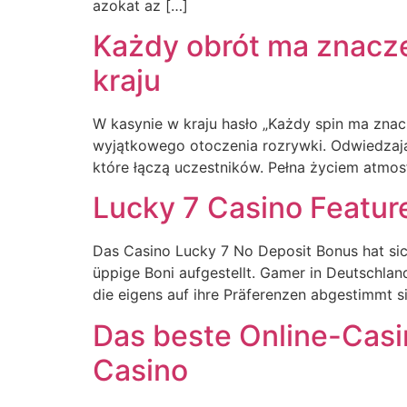
azokat az […]
Każdy obrót ma znacze
kraju
W kasynie w kraju hasło „Każdy spin ma znacz
wyjątkowego otoczenia rozrywki. Odwiedzają
które łączą uczestników. Pełna życiem atmo
Lucky 7 Casino Featur
Das Casino Lucky 7 No Deposit Bonus hat sic
üppige Boni aufgestellt. Gamer in Deutschland
die eigens auf ihre Präferenzen abgestimmt s
Das beste Online-Casin
Casino