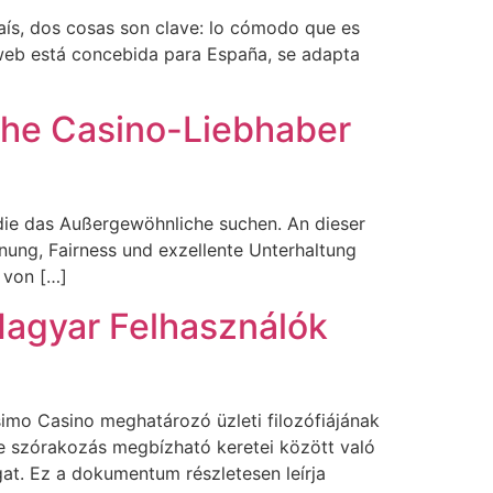
país, dos cosas son clave: lo cómodo que es
a web está concebida para España, se adapta
iche Casino-Liebhaber
 die das Außergewöhnliche suchen. An dieser
nnung, Fairness und exzellente Unterhaltung
– von […]
 Magyar Felhasználók
imo Casino meghatározó üzleti filozófiájának
ine szórakozás megbízható keretei között való
at. Ez a dokumentum részletesen leírja