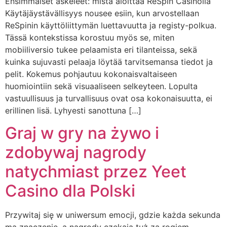
Ensimmäiset askeleet: mistä aloittaa ReSpin Casinolla
Käytäjäystävällisyys nousee esiin, kun arvostellaan
ReSpinin käyttöliittymän luettavuutta ja registy-polkua.
Tässä kontekstissa korostuu myös se, miten
mobiiliversio tukee pelaamista eri tilanteissa, sekä
kuinka sujuvasti pelaaja löytää tarvitsemansa tiedot ja
pelit. Kokemus pohjautuu kokonaisvaltaiseen
huomiointiin sekä visuaaliseen selkeyteen. Lopulta
vastuullisuus ja turvallisuus ovat osa kokonaisuutta, ei
erillinen lisä. Lyhyesti sanottuna […]
Graj w gry na żywo i
zdobywaj nagrody
natychmiast przez Yeet
Casino dla Polski
Przywitaj się w uniwersum emocji, gdzie każda sekunda
ma znaczenie, a nagrody czekają tuż za rogiem