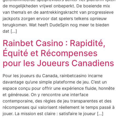
de mogelijkheden vrijwel onbeperkt. De boeiende mix
van thema’s en de aantrekkingskracht van progressieve
jackpots zorgen ervoor dat spelers telkens opnieuw
terugkomen. Wat heeft DudeSpin nog meer te bieden
dat […]
Rainbet Casino : Rapidité,
Équité et Récompenses
pour les Joueurs Canadiens
Pour les joueurs du Canada, rainbetcasino incarne
davantage qu’une simple plateforme de jeu. C’est un
espace conçu pour offrir une expérience fluide, honnête
et généreuse. On y rencontre une interface
contemporaine, des règles de jeu transparentes et des
récompenses qui valorisent réellement le temps passé à
jouer. La mission est claire : satisfaire le joueur […]