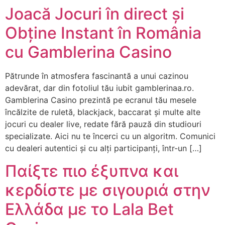
Joacă Jocuri în direct și
Obține Instant în România
cu Gamblerina Casino
Pătrunde în atmosfera fascinantă a unui cazinou
adevărat, dar din fotoliul tău iubit gamblerinaa.ro.
Gamblerina Casino prezintă pe ecranul tău mesele
încălzite de ruletă, blackjack, baccarat și multe alte
jocuri cu dealer live, redate fără pauză din studiouri
specializate. Aici nu te încerci cu un algoritm. Comunici
cu dealeri autentici și cu alți participanți, într-un […]
Παίξτε πιο έξυπνα και
κερδίστε με σιγουριά στην
Ελλάδα με το Lala Bet