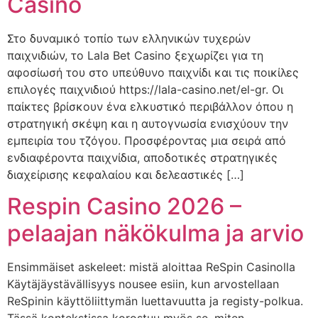
Casino
Στο δυναμικό τοπίο των ελληνικών τυχερών
παιχνιδιών, το Lala Bet Casino ξεχωρίζει για τη
αφοσίωσή του στο υπεύθυνο παιχνίδι και τις ποικίλες
επιλογές παιχνιδιού https://lala-casino.net/el-gr. Οι
παίκτες βρίσκουν ένα ελκυστικό περιβάλλον όπου η
στρατηγική σκέψη και η αυτογνωσία ενισχύουν την
εμπειρία του τζόγου. Προσφέροντας μια σειρά από
ενδιαφέροντα παιχνίδια, αποδοτικές στρατηγικές
διαχείρισης κεφαλαίου και δελεαστικές […]
Respin Casino 2026 –
pelaajan näkökulma ja arvio
Ensimmäiset askeleet: mistä aloittaa ReSpin Casinolla
Käytäjäystävällisyys nousee esiin, kun arvostellaan
ReSpinin käyttöliittymän luettavuutta ja registy-polkua.
Tässä kontekstissa korostuu myös se, miten