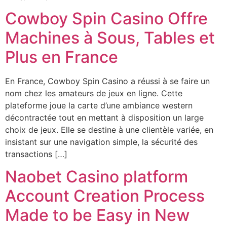
Cowboy Spin Casino Offre
Machines à Sous, Tables et
Plus en France
En France, Cowboy Spin Casino a réussi à se faire un
nom chez les amateurs de jeux en ligne. Cette
plateforme joue la carte d’une ambiance western
décontractée tout en mettant à disposition un large
choix de jeux. Elle se destine à une clientèle variée, en
insistant sur une navigation simple, la sécurité des
transactions […]
Naobet Casino platform
Account Creation Process
Made to be Easy in New