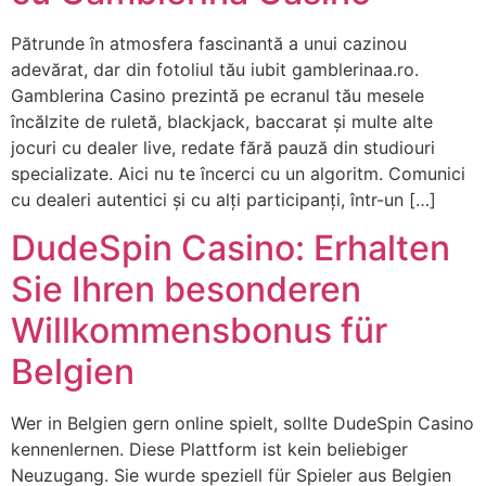
Pătrunde în atmosfera fascinantă a unui cazinou
adevărat, dar din fotoliul tău iubit gamblerinaa.ro.
Gamblerina Casino prezintă pe ecranul tău mesele
încălzite de ruletă, blackjack, baccarat și multe alte
jocuri cu dealer live, redate fără pauză din studiouri
specializate. Aici nu te încerci cu un algoritm. Comunici
cu dealeri autentici și cu alți participanți, într-un […]
DudeSpin Casino: Erhalten
Sie Ihren besonderen
Willkommensbonus für
Belgien
Wer in Belgien gern online spielt, sollte DudeSpin Casino
kennenlernen. Diese Plattform ist kein beliebiger
Neuzugang. Sie wurde speziell für Spieler aus Belgien