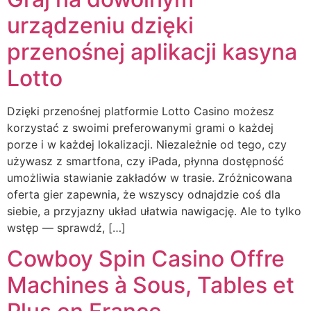
urządzeniu dzięki
przenośnej aplikacji kasyna
Lotto
Dzięki przenośnej platformie Lotto Casino możesz
korzystać z swoimi preferowanymi grami o każdej
porze i w każdej lokalizacji. Niezależnie od tego, czy
używasz z smartfona, czy iPada, płynna dostępność
umożliwia stawianie zakładów w trasie. Zróżnicowana
oferta gier zapewnia, że wszyscy odnajdzie coś dla
siebie, a przyjazny układ ułatwia nawigację. Ale to tylko
wstęp — sprawdź, […]
Cowboy Spin Casino Offre
Machines à Sous, Tables et