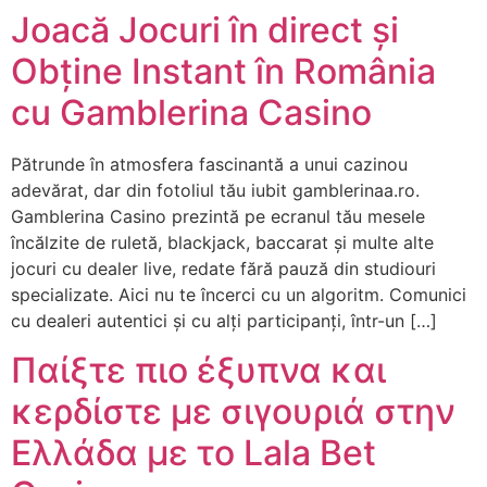
Joacă Jocuri în direct și
Obține Instant în România
cu Gamblerina Casino
Pătrunde în atmosfera fascinantă a unui cazinou
adevărat, dar din fotoliul tău iubit gamblerinaa.ro.
Gamblerina Casino prezintă pe ecranul tău mesele
încălzite de ruletă, blackjack, baccarat și multe alte
jocuri cu dealer live, redate fără pauză din studiouri
specializate. Aici nu te încerci cu un algoritm. Comunici
cu dealeri autentici și cu alți participanți, într-un […]
Παίξτε πιο έξυπνα και
κερδίστε με σιγουριά στην
Ελλάδα με το Lala Bet