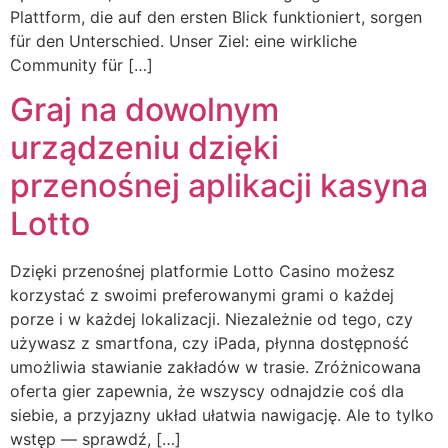
Plattform, die auf den ersten Blick funktioniert, sorgen
für den Unterschied. Unser Ziel: eine wirkliche
Community für […]
Graj na dowolnym
urządzeniu dzięki
przenośnej aplikacji kasyna
Lotto
Dzięki przenośnej platformie Lotto Casino możesz
korzystać z swoimi preferowanymi grami o każdej
porze i w każdej lokalizacji. Niezależnie od tego, czy
używasz z smartfona, czy iPada, płynna dostępność
umożliwia stawianie zakładów w trasie. Zróżnicowana
oferta gier zapewnia, że wszyscy odnajdzie coś dla
siebie, a przyjazny układ ułatwia nawigację. Ale to tylko
wstęp — sprawdź, […]