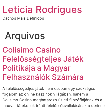
Ir
Leticia Rodrigues
para
o
Cachos Mais Definidos
conteúdo
Arquivos
Golisimo Casino
Felelősségteljes Játék
Politikája a Magyar
Felhasználók Számára
A felelősségteljes játék nem csupán egy szükséges
fogalom az online kaszinók világában, hanem a
Golisimo Casino meghatározó üzleti filozófiájának és a
magyar játékosok iránti felelősségvállalásának a gerince