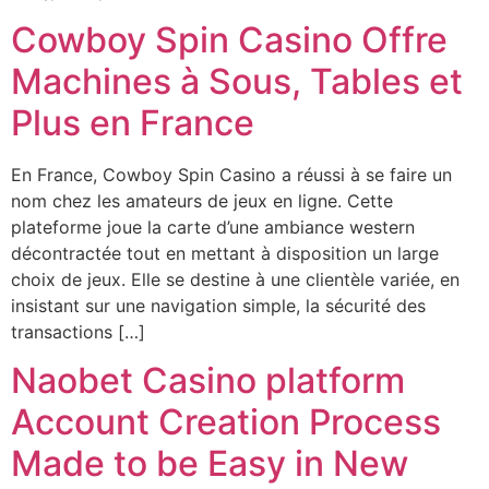
Cowboy Spin Casino Offre
Machines à Sous, Tables et
Plus en France
En France, Cowboy Spin Casino a réussi à se faire un
nom chez les amateurs de jeux en ligne. Cette
plateforme joue la carte d’une ambiance western
décontractée tout en mettant à disposition un large
choix de jeux. Elle se destine à une clientèle variée, en
insistant sur une navigation simple, la sécurité des
transactions […]
Naobet Casino platform
Account Creation Process
Made to be Easy in New