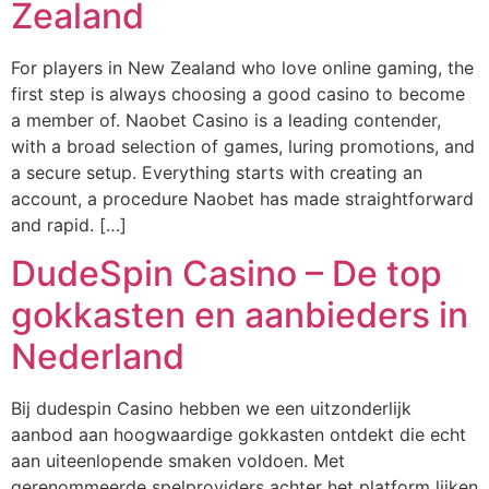
Zealand
For players in New Zealand who love online gaming, the
first step is always choosing a good casino to become
a member of. Naobet Casino is a leading contender,
with a broad selection of games, luring promotions, and
a secure setup. Everything starts with creating an
account, a procedure Naobet has made straightforward
and rapid. […]
DudeSpin Casino – De top
gokkasten en aanbieders in
Nederland
Bij dudespin Casino hebben we een uitzonderlijk
aanbod aan hoogwaardige gokkasten ontdekt die echt
aan uiteenlopende smaken voldoen. Met
gerenommeerde spelproviders achter het platform lijken