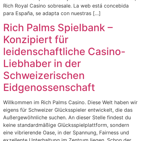
Rich Royal Casino sobresale. La web está concebida
para España, se adapta con nuestras […]
Rich Palms Spielbank –
Konzipiert für
leidenschaftliche Casino-
Liebhaber in der
Schweizerischen
Eidgenossenschaft
Willkommen im Rich Palms Casino. Diese Welt haben wir
eigens für Schweizer Glücksspieler entwickelt, die das
Außergewöhnliche suchen. An dieser Stelle findest du
keine standardmäßige Glücksspielplattform, sondern
eine vibrierende Oase, in der Spannung, Fairness und
exzellente Unterhaltung im Zentrum liegen. Schon der