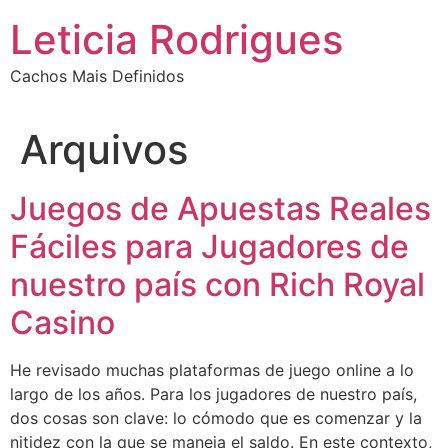
Ir
Leticia Rodrigues
para
o
Cachos Mais Definidos
conteúdo
Arquivos
Juegos de Apuestas Reales
Fáciles para Jugadores de
nuestro país con Rich Royal
Casino
He revisado muchas plataformas de juego online a lo
largo de los años. Para los jugadores de nuestro país,
dos cosas son clave: lo cómodo que es comenzar y la
nitidez con la que se maneja el saldo. En este contexto,