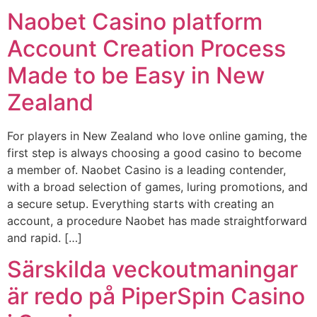
Naobet Casino platform
Account Creation Process
Made to be Easy in New
Zealand
For players in New Zealand who love online gaming, the
first step is always choosing a good casino to become
a member of. Naobet Casino is a leading contender,
with a broad selection of games, luring promotions, and
a secure setup. Everything starts with creating an
account, a procedure Naobet has made straightforward
and rapid. […]
Särskilda veckoutmaningar
är redo på PiperSpin Casino