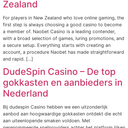
Zealand
For players in New Zealand who love online gaming, the
first step is always choosing a good casino to become
a member of. Naobet Casino is a leading contender,
with a broad selection of games, luring promotions, and
a secure setup. Everything starts with creating an
account, a procedure Naobet has made straightforward
and rapid. […]
DudeSpin Casino – De top
gokkasten en aanbieders in
Nederland
Bij dudespin Casino hebben we een uitzonderlijk
aanbod aan hoogwaardige gokkasten ontdekt die echt
aan uiteenlopende smaken voldoen. Met
gerenommeerde spelproviders achter het platform lijken