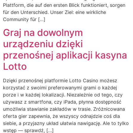
Plattform, die auf den ersten Blick funktioniert, sorgen
für den Unterschied. Unser Ziel: eine wirkliche
Community für […]
Graj na dowolnym
urządzeniu dzięki
przenośnej aplikacji kasyna
Lotto
Dzięki przenośnej platformie Lotto Casino możesz
korzystać z swoimi preferowanymi grami o każdej
porze i w każdej lokalizacji. Niezależnie od tego, czy
używasz z smartfona, czy iPada, płynna dostępność
umożliwia stawianie zakładów w trasie. Zróżnicowana
oferta gier zapewnia, że wszyscy odnajdzie coś dla
siebie, a przyjazny układ ułatwia nawigację. Ale to tylko
wstęp — sprawdź, […]