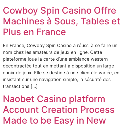
Cowboy Spin Casino Offre
Machines à Sous, Tables et
Plus en France
En France, Cowboy Spin Casino a réussi à se faire un
nom chez les amateurs de jeux en ligne. Cette
plateforme joue la carte d’une ambiance western
décontractée tout en mettant à disposition un large
choix de jeux. Elle se destine à une clientèle variée, en
insistant sur une navigation simple, la sécurité des
transactions […]
Naobet Casino platform
Account Creation Process
Made to be Easy in New