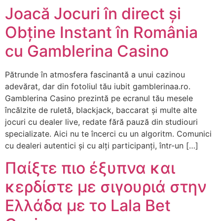
Joacă Jocuri în direct și
Obține Instant în România
cu Gamblerina Casino
Pătrunde în atmosfera fascinantă a unui cazinou
adevărat, dar din fotoliul tău iubit gamblerinaa.ro.
Gamblerina Casino prezintă pe ecranul tău mesele
încălzite de ruletă, blackjack, baccarat și multe alte
jocuri cu dealer live, redate fără pauză din studiouri
specializate. Aici nu te încerci cu un algoritm. Comunici
cu dealeri autentici și cu alți participanți, într-un […]
Παίξτε πιο έξυπνα και
κερδίστε με σιγουριά στην
Ελλάδα με το Lala Bet