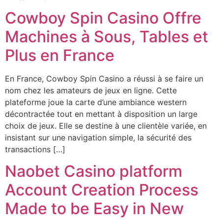
Cowboy Spin Casino Offre
Machines à Sous, Tables et
Plus en France
En France, Cowboy Spin Casino a réussi à se faire un
nom chez les amateurs de jeux en ligne. Cette
plateforme joue la carte d’une ambiance western
décontractée tout en mettant à disposition un large
choix de jeux. Elle se destine à une clientèle variée, en
insistant sur une navigation simple, la sécurité des
transactions […]
Naobet Casino platform
Account Creation Process
Made to be Easy in New