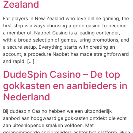
Zealand
For players in New Zealand who love online gaming, the
first step is always choosing a good casino to become
a member of. Naobet Casino is a leading contender,
with a broad selection of games, luring promotions, and
a secure setup. Everything starts with creating an
account, a procedure Naobet has made straightforward
and rapid. […]
DudeSpin Casino – De top
gokkasten en aanbieders in
Nederland
Bij dudespin Casino hebben we een uitzonderlijk
aanbod aan hoogwaardige gokkasten ontdekt die echt
aan uiteenlopende smaken voldoen. Met
gerenommeerde spelproviders achter het platform lijken