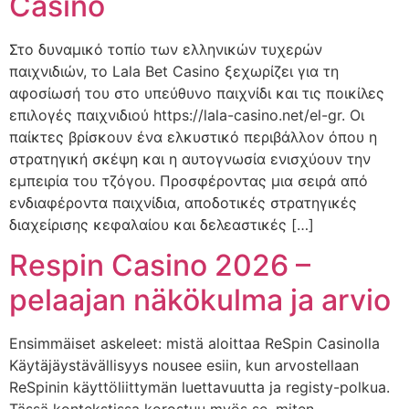
Casino
Στο δυναμικό τοπίο των ελληνικών τυχερών
παιχνιδιών, το Lala Bet Casino ξεχωρίζει για τη
αφοσίωσή του στο υπεύθυνο παιχνίδι και τις ποικίλες
επιλογές παιχνιδιού https://lala-casino.net/el-gr. Οι
παίκτες βρίσκουν ένα ελκυστικό περιβάλλον όπου η
στρατηγική σκέψη και η αυτογνωσία ενισχύουν την
εμπειρία του τζόγου. Προσφέροντας μια σειρά από
ενδιαφέροντα παιχνίδια, αποδοτικές στρατηγικές
διαχείρισης κεφαλαίου και δελεαστικές […]
Respin Casino 2026 –
pelaajan näkökulma ja arvio
Ensimmäiset askeleet: mistä aloittaa ReSpin Casinolla
Käytäjäystävällisyys nousee esiin, kun arvostellaan
ReSpinin käyttöliittymän luettavuutta ja registy-polkua.
Tässä kontekstissa korostuu myös se, miten