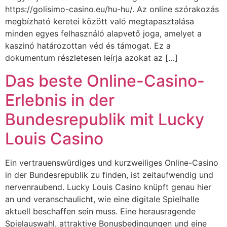
https://golisimo-casino.eu/hu-hu/. Az online szórakozás
megbízható keretei között való megtapasztalása
minden egyes felhasználó alapvető joga, amelyet a
kaszinó határozottan véd és támogat. Ez a
dokumentum részletesen leírja azokat az […]
Das beste Online-Casino-
Erlebnis in der
Bundesrepublik mit Lucky
Louis Casino
Ein vertrauenswürdiges und kurzweiliges Online-Casino
in der Bundesrepublik zu finden, ist zeitaufwendig und
nervenraubend. Lucky Louis Casino knüpft genau hier
an und veranschaulicht, wie eine digitale Spielhalle
aktuell beschaffen sein muss. Eine herausragende
Spielauswahl, attraktive Bonusbedingungen und eine