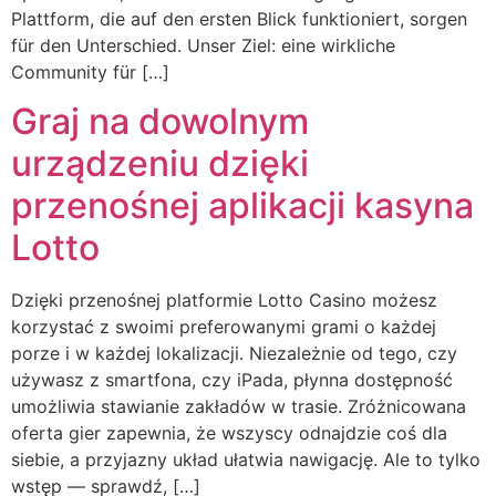
Plattform, die auf den ersten Blick funktioniert, sorgen
für den Unterschied. Unser Ziel: eine wirkliche
Community für […]
Graj na dowolnym
urządzeniu dzięki
przenośnej aplikacji kasyna
Lotto
Dzięki przenośnej platformie Lotto Casino możesz
korzystać z swoimi preferowanymi grami o każdej
porze i w każdej lokalizacji. Niezależnie od tego, czy
używasz z smartfona, czy iPada, płynna dostępność
umożliwia stawianie zakładów w trasie. Zróżnicowana
oferta gier zapewnia, że wszyscy odnajdzie coś dla
siebie, a przyjazny układ ułatwia nawigację. Ale to tylko
wstęp — sprawdź, […]