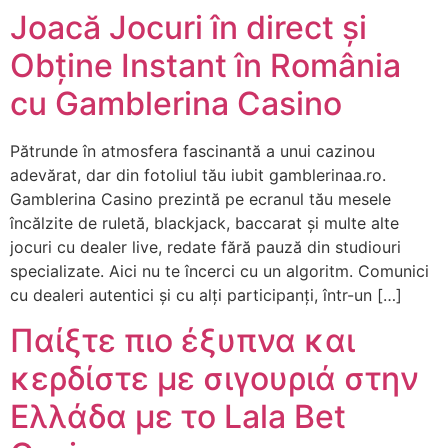
Joacă Jocuri în direct și
Obține Instant în România
cu Gamblerina Casino
Pătrunde în atmosfera fascinantă a unui cazinou
adevărat, dar din fotoliul tău iubit gamblerinaa.ro.
Gamblerina Casino prezintă pe ecranul tău mesele
încălzite de ruletă, blackjack, baccarat și multe alte
jocuri cu dealer live, redate fără pauză din studiouri
specializate. Aici nu te încerci cu un algoritm. Comunici
cu dealeri autentici și cu alți participanți, într-un […]
Παίξτε πιο έξυπνα και
κερδίστε με σιγουριά στην
Ελλάδα με το Lala Bet