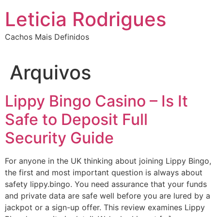
Ir
Leticia Rodrigues
para
o
Cachos Mais Definidos
conteúdo
Arquivos
Lippy Bingo Casino – Is It
Safe to Deposit Full
Security Guide
For anyone in the UK thinking about joining Lippy Bingo,
the first and most important question is always about
safety lippy.bingo. You need assurance that your funds
and private data are safe well before you are lured by a
jackpot or a sign-up offer. This review examines Lippy