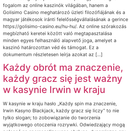
fogalom az online kaszinók világában, hanem a
Golisimo Casino meghatározó üzleti filozófiájának és a
magyar játékosok iránti felelősségvállalásának a gerince
https://golisimo-casino.eu/hu-hu/. Az online szórakozás
megbízható keretei között való megtapasztalása
minden egyes felhasználó alapvető joga, amelyet a
kaszinó határozottan véd és támogat. Ez a
dokumentum részletesen leírja azokat az […]
Każdy obrót ma znaczenie,
każdy gracz się jest ważny
w kasynie Irwin w kraju
W kasynie w kraju hasło „Każdy spin ma znaczenie,
Irwin Kasyno Blackjack, każdy gracz się liczy” to nie
tylko slogan; to zobowiązanie do tworzenia
wyjątkowego otoczenia rozrywki. Odwiedzający mogą