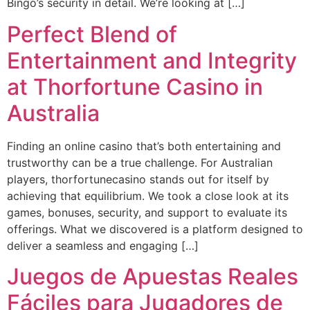
Bingo’s security in detail. We’re looking at […]
Perfect Blend of
Entertainment and Integrity
at Thorfortune Casino in
Australia
Finding an online casino that’s both entertaining and
trustworthy can be a true challenge. For Australian
players, thorfortunecasino stands out for itself by
achieving that equilibrium. We took a close look at its
games, bonuses, security, and support to evaluate its
offerings. What we discovered is a platform designed to
deliver a seamless and engaging […]
Juegos de Apuestas Reales
Fáciles para Jugadores de