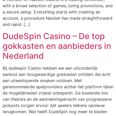
with a broad selection of games, luring promotions, and
a secure setup. Everything starts with creating an
account, a procedure Naobet has made straightforward
and rapid. […]
DudeSpin Casino – De top
gokkasten en aanbieders in
Nederland
Bij dudespin Casino hebben we een uitzonderlijk
aanbod aan hoogwaardige gokkasten ontdekt die echt
aan uiteenlopende smaken voldoen. Met
gerenommeerde spelproviders achter het platform lijken
de mogelijkheden vrijwel onbeperkt. De boeiende mix
van thema’s en de aantrekkingskracht van progressieve
jackpots zorgen ervoor dat spelers telkens opnieuw
terugkomen. Wat heeft DudeSpin nog meer te bieden