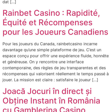
dat […]
Rainbet Casino : Rapidité,
Équité et Récompenses
pour les Joueurs Canadiens
Pour les joueurs du Canada, rainbetcasino incarne
davantage qu’une simple plateforme de jeu. C’est un
espace conçu pour offrir une expérience fluide, honnête
et généreuse. On y rencontre une interface
contemporaine, des règles de jeu transparentes et des
récompenses qui valorisent réellement le temps passé à
jouer. La mission est claire : satisfaire le joueur […]
Joacă Jocuri în direct și
Obține Instant în România
cu Gamblerina Casino