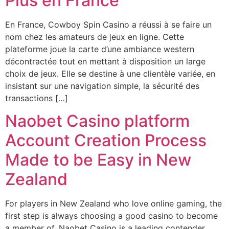
Plus en France
En France, Cowboy Spin Casino a réussi à se faire un
nom chez les amateurs de jeux en ligne. Cette
plateforme joue la carte d’une ambiance western
décontractée tout en mettant à disposition un large
choix de jeux. Elle se destine à une clientèle variée, en
insistant sur une navigation simple, la sécurité des
transactions […]
Naobet Casino platform
Account Creation Process
Made to be Easy in New
Zealand
For players in New Zealand who love online gaming, the
first step is always choosing a good casino to become
a member of. Naobet Casino is a leading contender,