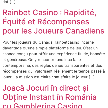
dat […]
Rainbet Casino : Rapidité,
Équité et Récompenses
pour les Joueurs Canadiens
Pour les joueurs du Canada, rainbetcasino incarne
davantage qu’une simple plateforme de jeu. C’est un
espace conçu pour offrir une expérience fluide, honnête
et généreuse. On y rencontre une interface
contemporaine, des règles de jeu transparentes et des
récompenses qui valorisent réellement le temps passé à
jouer. La mission est claire : satisfaire le joueur […]
Joacă Jocuri în direct și
Obține Instant în România
cu Gamblerina Casino