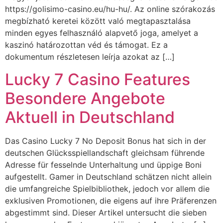
https://golisimo-casino.eu/hu-hu/. Az online szórakozás
megbízható keretei között való megtapasztalása
minden egyes felhasználó alapvető joga, amelyet a
kaszinó határozottan véd és támogat. Ez a
dokumentum részletesen leírja azokat az […]
Lucky 7 Casino Features
Besondere Angebote
Aktuell in Deutschland
Das Casino Lucky 7 No Deposit Bonus hat sich in der
deutschen Glücksspiellandschaft gleichsam führende
Adresse für fesselnde Unterhaltung und üppige Boni
aufgestellt. Gamer in Deutschland schätzen nicht allein
die umfangreiche Spielbibliothek, jedoch vor allem die
exklusiven Promotionen, die eigens auf ihre Präferenzen
abgestimmt sind. Dieser Artikel untersucht die sieben