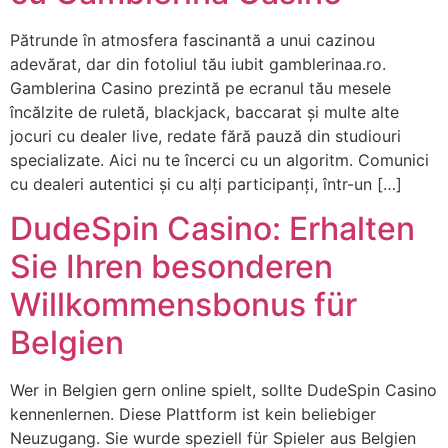
Pătrunde în atmosfera fascinantă a unui cazinou
adevărat, dar din fotoliul tău iubit gamblerinaa.ro.
Gamblerina Casino prezintă pe ecranul tău mesele
încălzite de ruletă, blackjack, baccarat și multe alte
jocuri cu dealer live, redate fără pauză din studiouri
specializate. Aici nu te încerci cu un algoritm. Comunici
cu dealeri autentici și cu alți participanți, într-un […]
DudeSpin Casino: Erhalten
Sie Ihren besonderen
Willkommensbonus für
Belgien
Wer in Belgien gern online spielt, sollte DudeSpin Casino
kennenlernen. Diese Plattform ist kein beliebiger
Neuzugang. Sie wurde speziell für Spieler aus Belgien