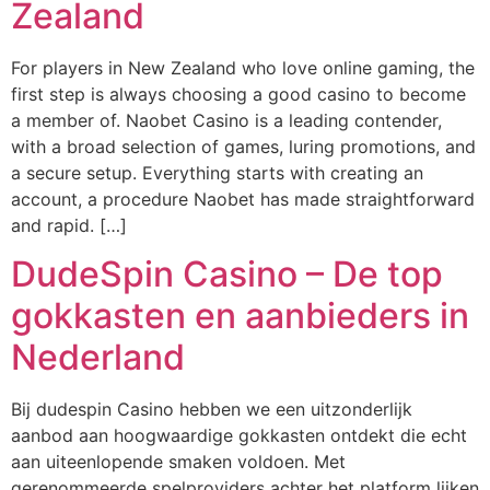
Zealand
For players in New Zealand who love online gaming, the
first step is always choosing a good casino to become
a member of. Naobet Casino is a leading contender,
with a broad selection of games, luring promotions, and
a secure setup. Everything starts with creating an
account, a procedure Naobet has made straightforward
and rapid. […]
DudeSpin Casino – De top
gokkasten en aanbieders in
Nederland
Bij dudespin Casino hebben we een uitzonderlijk
aanbod aan hoogwaardige gokkasten ontdekt die echt
aan uiteenlopende smaken voldoen. Met
gerenommeerde spelproviders achter het platform lijken