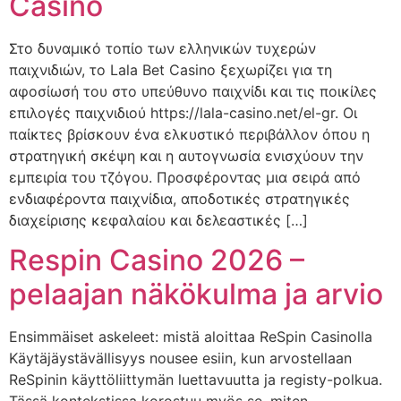
Casino
Στο δυναμικό τοπίο των ελληνικών τυχερών
παιχνιδιών, το Lala Bet Casino ξεχωρίζει για τη
αφοσίωσή του στο υπεύθυνο παιχνίδι και τις ποικίλες
επιλογές παιχνιδιού https://lala-casino.net/el-gr. Οι
παίκτες βρίσκουν ένα ελκυστικό περιβάλλον όπου η
στρατηγική σκέψη και η αυτογνωσία ενισχύουν την
εμπειρία του τζόγου. Προσφέροντας μια σειρά από
ενδιαφέροντα παιχνίδια, αποδοτικές στρατηγικές
διαχείρισης κεφαλαίου και δελεαστικές […]
Respin Casino 2026 –
pelaajan näkökulma ja arvio
Ensimmäiset askeleet: mistä aloittaa ReSpin Casinolla
Käytäjäystävällisyys nousee esiin, kun arvostellaan
ReSpinin käyttöliittymän luettavuutta ja registy-polkua.
Tässä kontekstissa korostuu myös se, miten