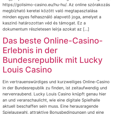
https://golisimo-casino.eu/hu-hu/. Az online szórakozás
megbízható keretei között való megtapasztalása
minden egyes felhasználó alapvető joga, amelyet a
kaszinó határozottan véd és támogat. Ez a
dokumentum részletesen leírja azokat az […]
Das beste Online-Casino-
Erlebnis in der
Bundesrepublik mit Lucky
Louis Casino
Ein vertrauenswürdiges und kurzweiliges Online-Casino
in der Bundesrepublik zu finden, ist zeitaufwendig und
nervenraubend. Lucky Louis Casino knüpft genau hier
an und veranschaulicht, wie eine digitale Spielhalle
aktuell beschaffen sein muss. Eine herausragende
Spielauswahl, attraktive Bonusbedingungen und eine