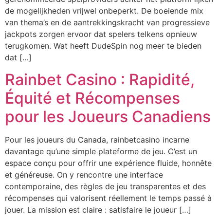
de mogelijkheden vrijwel onbeperkt. De boeiende mix
van thema’s en de aantrekkingskracht van progressieve
jackpots zorgen ervoor dat spelers telkens opnieuw
terugkomen. Wat heeft DudeSpin nog meer te bieden
dat […]
Rainbet Casino : Rapidité,
Équité et Récompenses
pour les Joueurs Canadiens
Pour les joueurs du Canada, rainbetcasino incarne
davantage qu’une simple plateforme de jeu. C’est un
espace conçu pour offrir une expérience fluide, honnête
et généreuse. On y rencontre une interface
contemporaine, des règles de jeu transparentes et des
récompenses qui valorisent réellement le temps passé à
jouer. La mission est claire : satisfaire le joueur […]