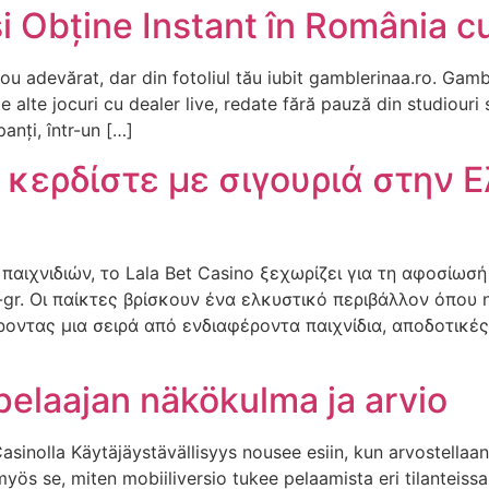
 și Obține Instant în România 
ou adevărat, dar din fotoliul tău iubit gamblerinaa.ro. Gam
e alte jocuri cu dealer live, redate fără pauză din studiouri 
panți, într-un […]
 κερδίστε με σιγουριά στην Ε
ιχνιδιών, το Lala Bet Casino ξεχωρίζει για τη αφοσίωσή 
/el-gr. Οι παίκτες βρίσκουν ένα ελκυστικό περιβάλλον όπο
οντας μια σειρά από ενδιαφέροντα παιχνίδια, αποδοτικές
pelaajan näkökulma ja arvio
sinolla Käytäjäystävällisyys nousee esiin, kun arvostellaan
ös se, miten mobiiliversio tukee pelaamista eri tilanteissa