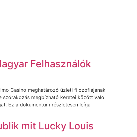
 Magyar Felhasználók
imo Casino meghatározó üzleti filozófiájának
ine szórakozás megbízható keretei között való
at. Ez a dokumentum részletesen leírja
blik mit Lucky Louis