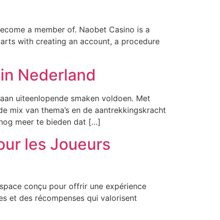
 become a member of. Naobet Casino is a
tarts with creating an account, a procedure
 in Nederland
 aan uiteenlopende smaken voldoen. Met
de mix van thema’s en de aantrekkingskracht
nog meer te bieden dat […]
our les Joueurs
espace conçu pour offrir une expérience
tes et des récompenses qui valorisent