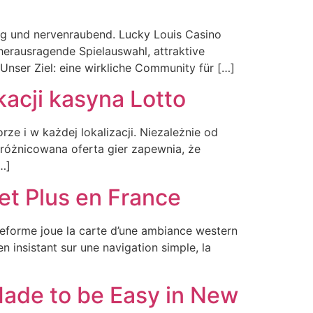
dig und nervenraubend. Lucky Louis Casino
 herausragende Spielauswahl, attraktive
 Unser Ziel: eine wirkliche Community für […]
kacji kasyna Lotto
e i w każdej lokalizacji. Niezależnie od
Zróżnicowana oferta gier zapewnia, że
…]
et Plus en France
teforme joue la carte d’une ambiance western
en insistant sur une navigation simple, la
Made to be Easy in New