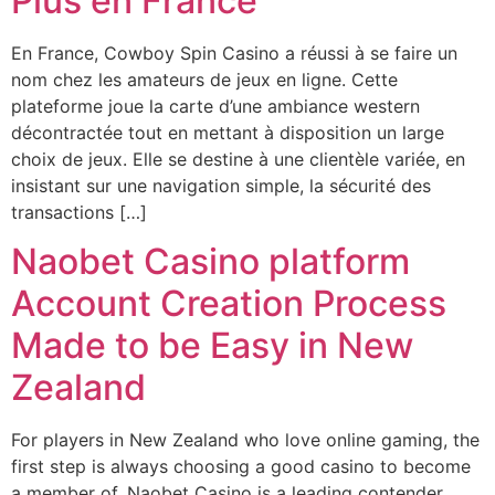
Plus en France
En France, Cowboy Spin Casino a réussi à se faire un
nom chez les amateurs de jeux en ligne. Cette
plateforme joue la carte d’une ambiance western
décontractée tout en mettant à disposition un large
choix de jeux. Elle se destine à une clientèle variée, en
insistant sur une navigation simple, la sécurité des
transactions […]
Naobet Casino platform
Account Creation Process
Made to be Easy in New
Zealand
For players in New Zealand who love online gaming, the
first step is always choosing a good casino to become
a member of. Naobet Casino is a leading contender,