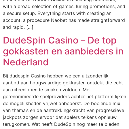
with a broad selection of games, luring promotions, and
a secure setup. Everything starts with creating an
account, a procedure Naobet has made straightforward
and rapid. […]
DudeSpin Casino – De top
gokkasten en aanbieders in
Nederland
Bij dudespin Casino hebben we een uitzonderlijk
aanbod aan hoogwaardige gokkasten ontdekt die echt
aan uiteenlopende smaken voldoen. Met
gerenommeerde spelproviders achter het platform lijken
de mogelijkheden vrijwel onbeperkt. De boeiende mix
van thema’s en de aantrekkingskracht van progressieve
jackpots zorgen ervoor dat spelers telkens opnieuw
terugkomen. Wat heeft DudeSpin nog meer te bieden