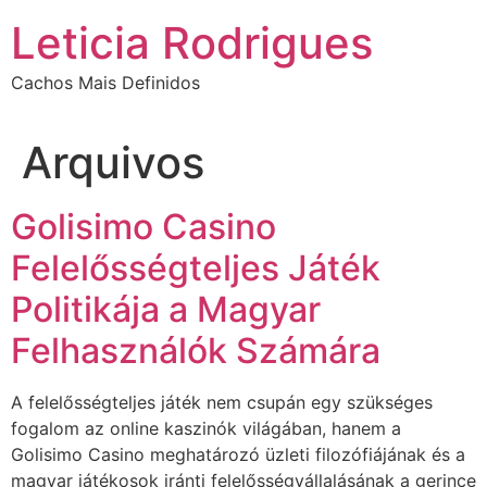
Ir
Leticia Rodrigues
para
o
Cachos Mais Definidos
conteúdo
Arquivos
Golisimo Casino
Felelősségteljes Játék
Politikája a Magyar
Felhasználók Számára
A felelősségteljes játék nem csupán egy szükséges
fogalom az online kaszinók világában, hanem a
Golisimo Casino meghatározó üzleti filozófiájának és a
magyar játékosok iránti felelősségvállalásának a gerince