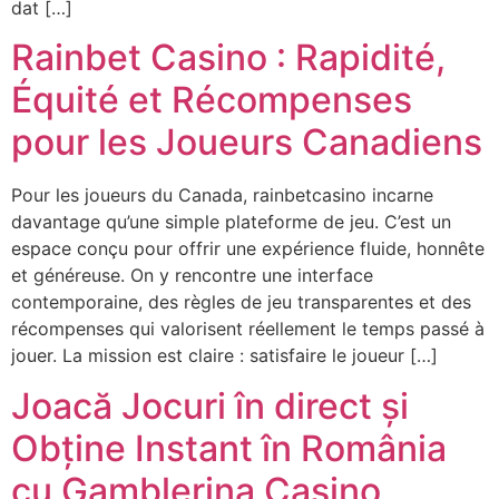
dat […]
Rainbet Casino : Rapidité,
Équité et Récompenses
pour les Joueurs Canadiens
Pour les joueurs du Canada, rainbetcasino incarne
davantage qu’une simple plateforme de jeu. C’est un
espace conçu pour offrir une expérience fluide, honnête
et généreuse. On y rencontre une interface
contemporaine, des règles de jeu transparentes et des
récompenses qui valorisent réellement le temps passé à
jouer. La mission est claire : satisfaire le joueur […]
Joacă Jocuri în direct și
Obține Instant în România
cu Gamblerina Casino