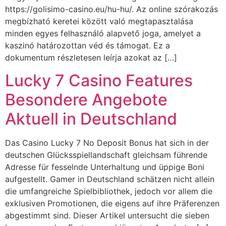
https://golisimo-casino.eu/hu-hu/. Az online szórakozás
megbízható keretei között való megtapasztalása
minden egyes felhasználó alapvető joga, amelyet a
kaszinó határozottan véd és támogat. Ez a
dokumentum részletesen leírja azokat az […]
Lucky 7 Casino Features
Besondere Angebote
Aktuell in Deutschland
Das Casino Lucky 7 No Deposit Bonus hat sich in der
deutschen Glücksspiellandschaft gleichsam führende
Adresse für fesselnde Unterhaltung und üppige Boni
aufgestellt. Gamer in Deutschland schätzen nicht allein
die umfangreiche Spielbibliothek, jedoch vor allem die
exklusiven Promotionen, die eigens auf ihre Präferenzen
abgestimmt sind. Dieser Artikel untersucht die sieben