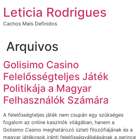
Ir
Leticia Rodrigues
para
o
Cachos Mais Definidos
conteúdo
Arquivos
Golisimo Casino
Felelősségteljes Játék
Politikája a Magyar
Felhasználók Számára
A felelősségteljes játék nem csupán egy szükséges
fogalom az online kaszinók világában, hanem a
Golisimo Casino meghatározó üzleti filozófiájának és a
magyar játékosok iránti felelősségvállalásának a gerince