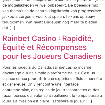
de mogelijkheden vrijwel onbeperkt. De boeiende mix
van thema’s en de aantrekkingskracht van progressieve
jackpots zorgen ervoor dat spelers telkens opnieuw
terugkomen. Wat heeft DudeSpin nog meer te bieden
dat […]
Rainbet Casino : Rapidité,
Équité et Récompenses
pour les Joueurs Canadiens
Pour les joueurs du Canada, rainbetcasino incarne
davantage qu’une simple plateforme de jeu. C’est un
espace conçu pour offrir une expérience fluide, honnête
et généreuse. On y rencontre une interface
contemporaine, des règles de jeu transparentes et des
récompenses qui valorisent réellement le temps passé à
jouer. La mission est claire : satisfaire le joueur […]