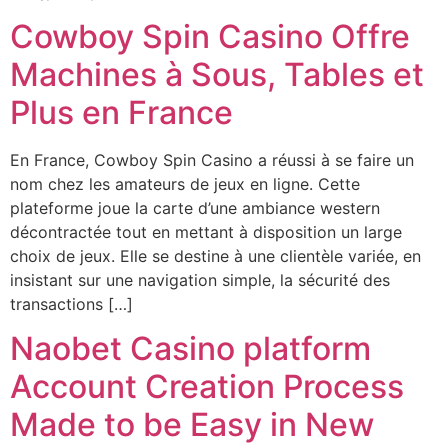
Cowboy Spin Casino Offre
Machines à Sous, Tables et
Plus en France
En France, Cowboy Spin Casino a réussi à se faire un
nom chez les amateurs de jeux en ligne. Cette
plateforme joue la carte d’une ambiance western
décontractée tout en mettant à disposition un large
choix de jeux. Elle se destine à une clientèle variée, en
insistant sur une navigation simple, la sécurité des
transactions […]
Naobet Casino platform
Account Creation Process
Made to be Easy in New