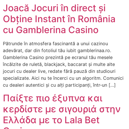
Joacă Jocuri în direct și
Obține Instant în România
cu Gamblerina Casino
Pătrunde în atmosfera fascinantă a unui cazinou
adevărat, dar din fotoliul tău iubit gamblerinaa.ro.
Gamblerina Casino prezintă pe ecranul tău mesele
încălzite de ruletă, blackjack, baccarat și multe alte
jocuri cu dealer live, redate fără pauză din studiouri
specializate. Aici nu te încerci cu un algoritm. Comunici
cu dealeri autentici și cu alți participanți, într-un […]
Παίξτε πιο έξυπνα και
κερδίστε με σιγουριά στην
Ελλάδα με το Lala Bet