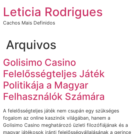
Ir
Leticia Rodrigues
para
o
Cachos Mais Definidos
conteúdo
Arquivos
Golisimo Casino
Felelősségteljes Játék
Politikája a Magyar
Felhasználók Számára
A felelősségteljes játék nem csupán egy szükséges
fogalom az online kaszinók világában, hanem a
Golisimo Casino meghatározó üzleti filozófiájának és a
magyar játékosok iránti felelősségvállalásának a gerince