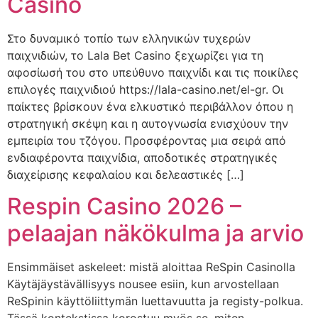
Casino
Στο δυναμικό τοπίο των ελληνικών τυχερών
παιχνιδιών, το Lala Bet Casino ξεχωρίζει για τη
αφοσίωσή του στο υπεύθυνο παιχνίδι και τις ποικίλες
επιλογές παιχνιδιού https://lala-casino.net/el-gr. Οι
παίκτες βρίσκουν ένα ελκυστικό περιβάλλον όπου η
στρατηγική σκέψη και η αυτογνωσία ενισχύουν την
εμπειρία του τζόγου. Προσφέροντας μια σειρά από
ενδιαφέροντα παιχνίδια, αποδοτικές στρατηγικές
διαχείρισης κεφαλαίου και δελεαστικές […]
Respin Casino 2026 –
pelaajan näkökulma ja arvio
Ensimmäiset askeleet: mistä aloittaa ReSpin Casinolla
Käytäjäystävällisyys nousee esiin, kun arvostellaan
ReSpinin käyttöliittymän luettavuutta ja registy-polkua.
Tässä kontekstissa korostuu myös se, miten