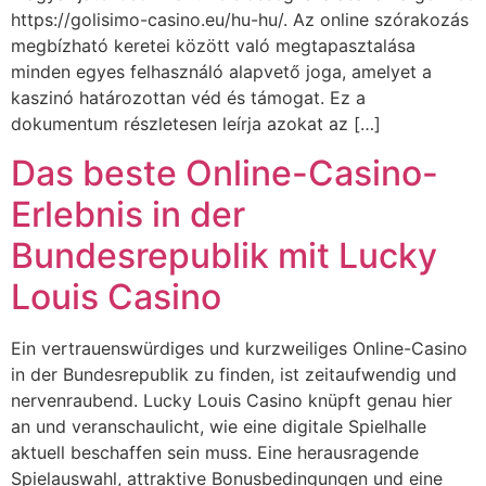
https://golisimo-casino.eu/hu-hu/. Az online szórakozás
megbízható keretei között való megtapasztalása
minden egyes felhasználó alapvető joga, amelyet a
kaszinó határozottan véd és támogat. Ez a
dokumentum részletesen leírja azokat az […]
Das beste Online-Casino-
Erlebnis in der
Bundesrepublik mit Lucky
Louis Casino
Ein vertrauenswürdiges und kurzweiliges Online-Casino
in der Bundesrepublik zu finden, ist zeitaufwendig und
nervenraubend. Lucky Louis Casino knüpft genau hier
an und veranschaulicht, wie eine digitale Spielhalle
aktuell beschaffen sein muss. Eine herausragende
Spielauswahl, attraktive Bonusbedingungen und eine