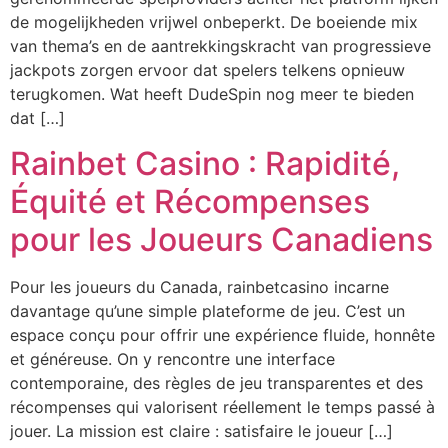
de mogelijkheden vrijwel onbeperkt. De boeiende mix
van thema’s en de aantrekkingskracht van progressieve
jackpots zorgen ervoor dat spelers telkens opnieuw
terugkomen. Wat heeft DudeSpin nog meer te bieden
dat […]
Rainbet Casino : Rapidité,
Équité et Récompenses
pour les Joueurs Canadiens
Pour les joueurs du Canada, rainbetcasino incarne
davantage qu’une simple plateforme de jeu. C’est un
espace conçu pour offrir une expérience fluide, honnête
et généreuse. On y rencontre une interface
contemporaine, des règles de jeu transparentes et des
récompenses qui valorisent réellement le temps passé à
jouer. La mission est claire : satisfaire le joueur […]