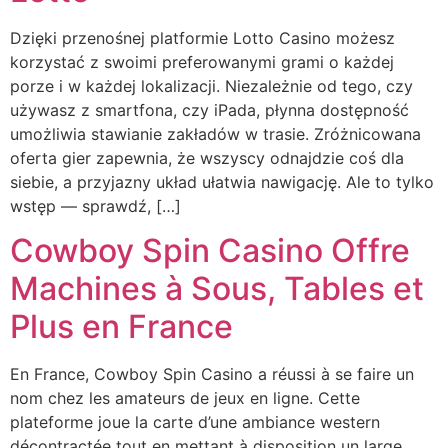
Dzięki przenośnej platformie Lotto Casino możesz
korzystać z swoimi preferowanymi grami o każdej
porze i w każdej lokalizacji. Niezależnie od tego, czy
używasz z smartfona, czy iPada, płynna dostępność
umożliwia stawianie zakładów w trasie. Zróżnicowana
oferta gier zapewnia, że wszyscy odnajdzie coś dla
siebie, a przyjazny układ ułatwia nawigację. Ale to tylko
wstęp — sprawdź, […]
Cowboy Spin Casino Offre
Machines à Sous, Tables et
Plus en France
En France, Cowboy Spin Casino a réussi à se faire un
nom chez les amateurs de jeux en ligne. Cette
plateforme joue la carte d’une ambiance western
décontractée tout en mettant à disposition un large