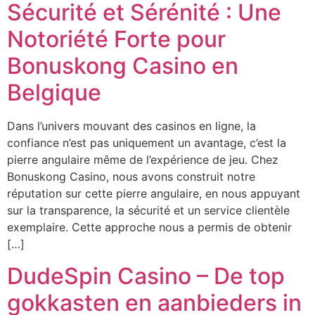
Sécurité et Sérénité : Une
Notoriété Forte pour
Bonuskong Casino en
Belgique
Dans l’univers mouvant des casinos en ligne, la
confiance n’est pas uniquement un avantage, c’est la
pierre angulaire même de l’expérience de jeu. Chez
Bonuskong Casino, nous avons construit notre
réputation sur cette pierre angulaire, en nous appuyant
sur la transparence, la sécurité et un service clientèle
exemplaire. Cette approche nous a permis de obtenir
[…]
DudeSpin Casino – De top
gokkasten en aanbieders in