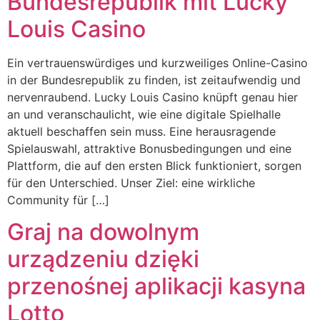
Bundesrepublik mit Lucky
Louis Casino
Ein vertrauenswürdiges und kurzweiliges Online-Casino
in der Bundesrepublik zu finden, ist zeitaufwendig und
nervenraubend. Lucky Louis Casino knüpft genau hier
an und veranschaulicht, wie eine digitale Spielhalle
aktuell beschaffen sein muss. Eine herausragende
Spielauswahl, attraktive Bonusbedingungen und eine
Plattform, die auf den ersten Blick funktioniert, sorgen
für den Unterschied. Unser Ziel: eine wirkliche
Community für […]
Graj na dowolnym
urządzeniu dzięki
przenośnej aplikacji kasyna
Lotto