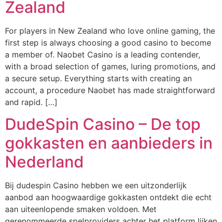
Zealand
For players in New Zealand who love online gaming, the
first step is always choosing a good casino to become
a member of. Naobet Casino is a leading contender,
with a broad selection of games, luring promotions, and
a secure setup. Everything starts with creating an
account, a procedure Naobet has made straightforward
and rapid. […]
DudeSpin Casino – De top
gokkasten en aanbieders in
Nederland
Bij dudespin Casino hebben we een uitzonderlijk
aanbod aan hoogwaardige gokkasten ontdekt die echt
aan uiteenlopende smaken voldoen. Met
gerenommeerde spelproviders achter het platform lijken