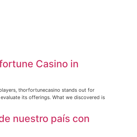
fortune Casino in
 players, thorfortunecasino stands out for
 evaluate its offerings. What we discovered is
de nuestro país con