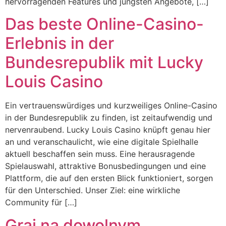
hervorragenden Features und jüngsten Angebote, […]
Das beste Online-Casino-
Erlebnis in der
Bundesrepublik mit Lucky
Louis Casino
Ein vertrauenswürdiges und kurzweiliges Online-Casino
in der Bundesrepublik zu finden, ist zeitaufwendig und
nervenraubend. Lucky Louis Casino knüpft genau hier
an und veranschaulicht, wie eine digitale Spielhalle
aktuell beschaffen sein muss. Eine herausragende
Spielauswahl, attraktive Bonusbedingungen und eine
Plattform, die auf den ersten Blick funktioniert, sorgen
für den Unterschied. Unser Ziel: eine wirkliche
Community für […]
Graj na dowolnym