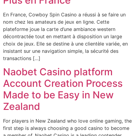
Plus en France
En France, Cowboy Spin Casino a réussi à se faire un
nom chez les amateurs de jeux en ligne. Cette
plateforme joue la carte d’une ambiance western
décontractée tout en mettant à disposition un large
choix de jeux. Elle se destine à une clientèle variée, en
insistant sur une navigation simple, la sécurité des
transactions […]
Naobet Casino platform
Account Creation Process
Made to be Easy in New
Zealand
For players in New Zealand who love online gaming, the
first step is always choosing a good casino to become
a member of. Naobet Casino is a leading contender,