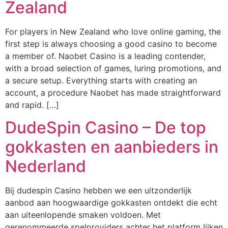
Zealand
For players in New Zealand who love online gaming, the
first step is always choosing a good casino to become
a member of. Naobet Casino is a leading contender,
with a broad selection of games, luring promotions, and
a secure setup. Everything starts with creating an
account, a procedure Naobet has made straightforward
and rapid. […]
DudeSpin Casino – De top
gokkasten en aanbieders in
Nederland
Bij dudespin Casino hebben we een uitzonderlijk
aanbod aan hoogwaardige gokkasten ontdekt die echt
aan uiteenlopende smaken voldoen. Met
gerenommeerde spelproviders achter het platform lijken