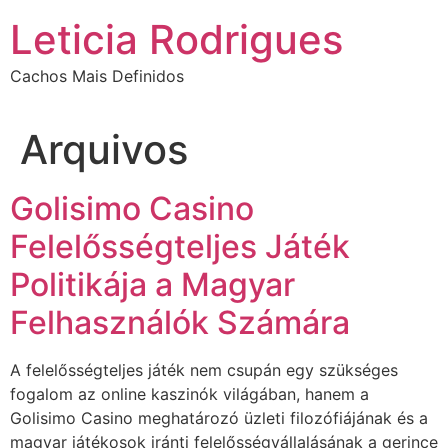
Ir
Leticia Rodrigues
para
o
Cachos Mais Definidos
conteúdo
Arquivos
Golisimo Casino
Felelősségteljes Játék
Politikája a Magyar
Felhasználók Számára
A felelősségteljes játék nem csupán egy szükséges
fogalom az online kaszinók világában, hanem a
Golisimo Casino meghatározó üzleti filozófiájának és a
magyar játékosok iránti felelősségvállalásának a gerince