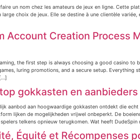
faire un nom chez les amateurs de jeux en ligne. Cette pla
arge choix de jeux. Elle se destine à une clientèle variée, 
m Account Creation Process 
aming, the first step is always choosing a good casino to
games, luring promotions, and a secure setup. Everything s
[…]
top gokkasten en aanbieders
rlijk aanbod aan hoogwaardige gokkasten ontdekt die echt
form lijken de mogelijkheden vrijwel onbeperkt. De boeien
 spelers telkens opnieuw terugkomen. Wat heeft DudeSpin 
ité, Équité et Récompenses p