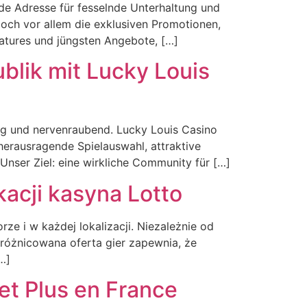
de Adresse für fesselnde Unterhaltung und
edoch vor allem die exklusiven Promotionen,
eatures und jüngsten Angebote, […]
blik mit Lucky Louis
dig und nervenraubend. Lucky Louis Casino
 herausragende Spielauswahl, attraktive
 Unser Ziel: eine wirkliche Community für […]
kacji kasyna Lotto
e i w każdej lokalizacji. Niezależnie od
Zróżnicowana oferta gier zapewnia, że
…]
et Plus en France