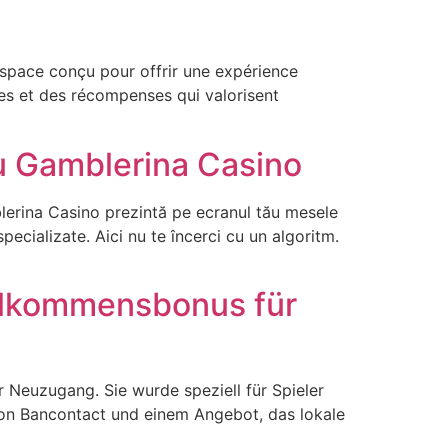
espace conçu pour offrir une expérience
tes et des récompenses qui valorisent
cu Gamblerina Casino
blerina Casino prezintă pe ecranul tău mesele
specializate. Aici nu te încerci cu un algoritm.
illkommensbonus für
er Neuzugang. Sie wurde speziell für Spieler
 von Bancontact und einem Angebot, das lokale