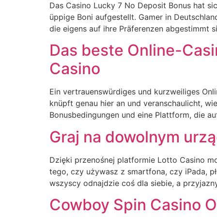
Das Casino Lucky 7 No Deposit Bonus hat sic
üppige Boni aufgestellt. Gamer in Deutschland
die eigens auf ihre Präferenzen abgestimmt s
Das beste Online-Casin
Casino
Ein vertrauenswürdiges und kurzweiliges Onli
knüpft genau hier an und veranschaulicht, wie
Bonusbedingungen und eine Plattform, die auf 
Graj na dowolnym urząd
Dzięki przenośnej platformie Lotto Casino mo
tego, czy używasz z smartfona, czy iPada, p
wszyscy odnajdzie coś dla siebie, a przyjazn
Cowboy Spin Casino Of