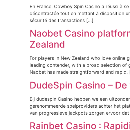
En France, Cowboy Spin Casino a réussi à se 
décontractée tout en mettant à disposition un l
sécurité des transactions […]
Naobet Casino platfor
Zealand
For players in New Zealand who love online g
leading contender, with a broad selection of 
Naobet has made straightforward and rapid. 
DudeSpin Casino – De 
Bij dudespin Casino hebben we een uitzonde
gerenommeerde spelproviders achter het plat
van progressieve jackpots zorgen ervoor dat
Rainbet Casino : Rapid