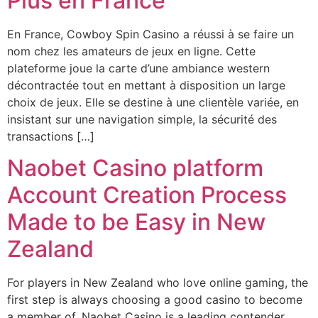
Plus en France
En France, Cowboy Spin Casino a réussi à se faire un
nom chez les amateurs de jeux en ligne. Cette
plateforme joue la carte d’une ambiance western
décontractée tout en mettant à disposition un large
choix de jeux. Elle se destine à une clientèle variée, en
insistant sur une navigation simple, la sécurité des
transactions […]
Naobet Casino platform
Account Creation Process
Made to be Easy in New
Zealand
For players in New Zealand who love online gaming, the
first step is always choosing a good casino to become
a member of. Naobet Casino is a leading contender,