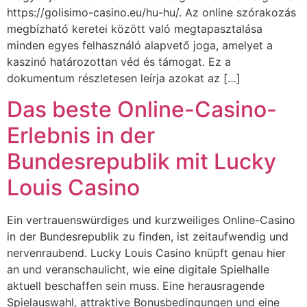
https://golisimo-casino.eu/hu-hu/. Az online szórakozás
megbízható keretei között való megtapasztalása
minden egyes felhasználó alapvető joga, amelyet a
kaszinó határozottan véd és támogat. Ez a
dokumentum részletesen leírja azokat az […]
Das beste Online-Casino-
Erlebnis in der
Bundesrepublik mit Lucky
Louis Casino
Ein vertrauenswürdiges und kurzweiliges Online-Casino
in der Bundesrepublik zu finden, ist zeitaufwendig und
nervenraubend. Lucky Louis Casino knüpft genau hier
an und veranschaulicht, wie eine digitale Spielhalle
aktuell beschaffen sein muss. Eine herausragende
Spielauswahl, attraktive Bonusbedingungen und eine