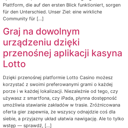
Plattform, die auf den ersten Blick funktioniert, sorgen
für den Unterschied. Unser Ziel: eine wirkliche
Community für […]
Graj na dowolnym
urządzeniu dzięki
przenośnej aplikacji kasyna
Lotto
Dzięki przenośnej platformie Lotto Casino możesz
korzystać z swoimi preferowanymi grami o każdej
porze i w każdej lokalizacji. Niezależnie od tego, czy
używasz z smartfona, czy iPada, płynna dostępność
umożliwia stawianie zakładów w trasie. Zróżnicowana
oferta gier zapewnia, że wszyscy odnajdzie coś dla
siebie, a przyjazny układ ułatwia nawigację. Ale to tylko
wstęp — sprawdź, […]