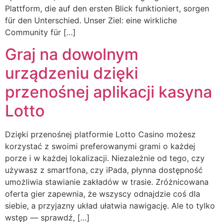
Plattform, die auf den ersten Blick funktioniert, sorgen
für den Unterschied. Unser Ziel: eine wirkliche
Community für […]
Graj na dowolnym
urządzeniu dzięki
przenośnej aplikacji kasyna
Lotto
Dzięki przenośnej platformie Lotto Casino możesz
korzystać z swoimi preferowanymi grami o każdej
porze i w każdej lokalizacji. Niezależnie od tego, czy
używasz z smartfona, czy iPada, płynna dostępność
umożliwia stawianie zakładów w trasie. Zróżnicowana
oferta gier zapewnia, że wszyscy odnajdzie coś dla
siebie, a przyjazny układ ułatwia nawigację. Ale to tylko
wstęp — sprawdź, […]