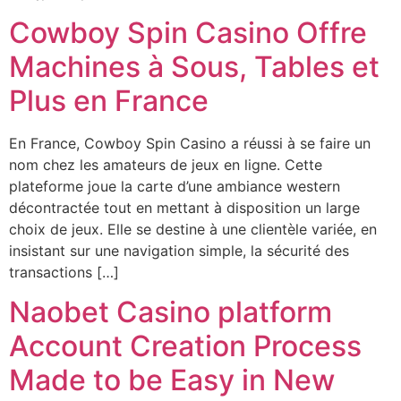
Cowboy Spin Casino Offre
Machines à Sous, Tables et
Plus en France
En France, Cowboy Spin Casino a réussi à se faire un
nom chez les amateurs de jeux en ligne. Cette
plateforme joue la carte d’une ambiance western
décontractée tout en mettant à disposition un large
choix de jeux. Elle se destine à une clientèle variée, en
insistant sur une navigation simple, la sécurité des
transactions […]
Naobet Casino platform
Account Creation Process
Made to be Easy in New