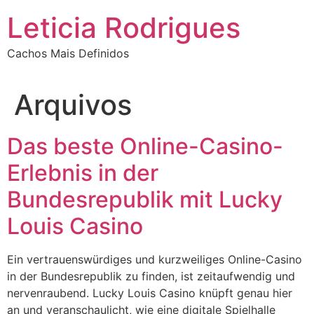
Ir
Leticia Rodrigues
para
o
Cachos Mais Definidos
conteúdo
Arquivos
Das beste Online-Casino-
Erlebnis in der
Bundesrepublik mit Lucky
Louis Casino
Ein vertrauenswürdiges und kurzweiliges Online-Casino
in der Bundesrepublik zu finden, ist zeitaufwendig und
nervenraubend. Lucky Louis Casino knüpft genau hier
an und veranschaulicht, wie eine digitale Spielhalle