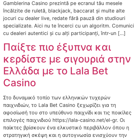
Gamblerina Casino prezintă pe ecranul tău mesele
încălzite de ruletă, blackjack, baccarat și multe alte
jocuri cu dealer live, redate fără pauză din studiouri
specializate. Aici nu te încerci cu un algoritm. Comunici
cu dealeri autentici și cu alți participanți, într-un […]
Παίξτε πιο έξυπνα και
κερδίστε με σιγουριά στην
Ελλάδα με το Lala Bet
Casino
Στο δυναμικό τοπίο των ελληνικών τυχερών
παιχνιδιών, το Lala Bet Casino ξεχωρίζει για τη
αφοσίωσή του στο υπεύθυνο παιχνίδι και τις ποικίλες
επιλογές παιχνιδιού https://lala-casino.net/el-gr. Οι
παίκτες βρίσκουν ένα ελκυστικό περιβάλλον όπου η
στρατηγική σκέψη και η αυτογνωσία ενισχύουν την