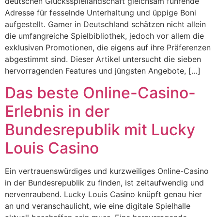
deutschen Glücksspiellandschaft gleichsam führende
Adresse für fesselnde Unterhaltung und üppige Boni
aufgestellt. Gamer in Deutschland schätzen nicht allein
die umfangreiche Spielbibliothek, jedoch vor allem die
exklusiven Promotionen, die eigens auf ihre Präferenzen
abgestimmt sind. Dieser Artikel untersucht die sieben
hervorragenden Features und jüngsten Angebote, […]
Das beste Online-Casino-
Erlebnis in der
Bundesrepublik mit Lucky
Louis Casino
Ein vertrauenswürdiges und kurzweiliges Online-Casino
in der Bundesrepublik zu finden, ist zeitaufwendig und
nervenraubend. Lucky Louis Casino knüpft genau hier
an und veranschaulicht, wie eine digitale Spielhalle