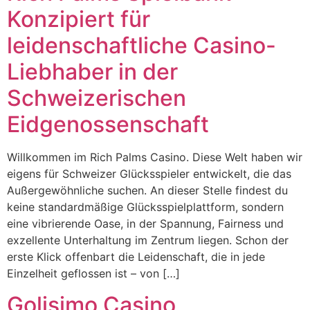
Konzipiert für
leidenschaftliche Casino-
Liebhaber in der
Schweizerischen
Eidgenossenschaft
Willkommen im Rich Palms Casino. Diese Welt haben wir
eigens für Schweizer Glücksspieler entwickelt, die das
Außergewöhnliche suchen. An dieser Stelle findest du
keine standardmäßige Glücksspielplattform, sondern
eine vibrierende Oase, in der Spannung, Fairness und
exzellente Unterhaltung im Zentrum liegen. Schon der
erste Klick offenbart die Leidenschaft, die in jede
Einzelheit geflossen ist – von […]
Golisimo Casino