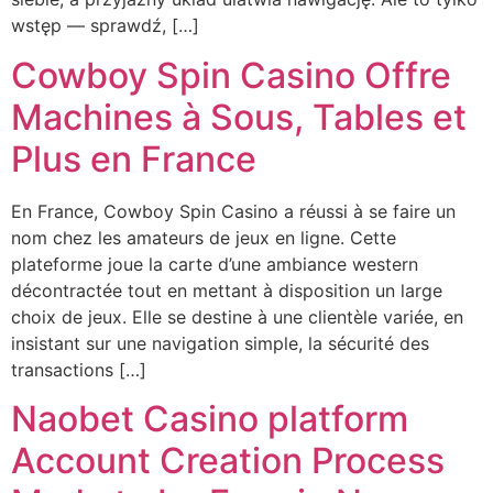
wstęp — sprawdź, […]
Cowboy Spin Casino Offre
Machines à Sous, Tables et
Plus en France
En France, Cowboy Spin Casino a réussi à se faire un
nom chez les amateurs de jeux en ligne. Cette
plateforme joue la carte d’une ambiance western
décontractée tout en mettant à disposition un large
choix de jeux. Elle se destine à une clientèle variée, en
insistant sur une navigation simple, la sécurité des
transactions […]
Naobet Casino platform
Account Creation Process