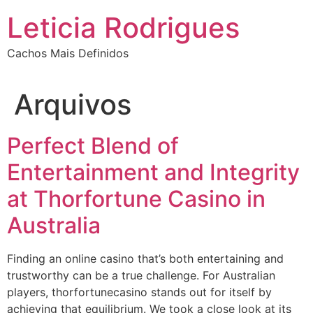
Ir
Leticia Rodrigues
para
o
Cachos Mais Definidos
conteúdo
Arquivos
Perfect Blend of
Entertainment and Integrity
at Thorfortune Casino in
Australia
Finding an online casino that’s both entertaining and
trustworthy can be a true challenge. For Australian
players, thorfortunecasino stands out for itself by
achieving that equilibrium. We took a close look at its