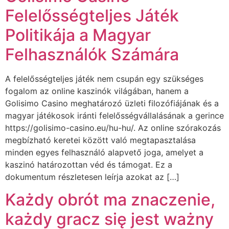
Felelősségteljes Játék
Politikája a Magyar
Felhasználók Számára
A felelősségteljes játék nem csupán egy szükséges
fogalom az online kaszinók világában, hanem a
Golisimo Casino meghatározó üzleti filozófiájának és a
magyar játékosok iránti felelősségvállalásának a gerince
https://golisimo-casino.eu/hu-hu/. Az online szórakozás
megbízható keretei között való megtapasztalása
minden egyes felhasználó alapvető joga, amelyet a
kaszinó határozottan véd és támogat. Ez a
dokumentum részletesen leírja azokat az […]
Każdy obrót ma znaczenie,
każdy gracz się jest ważny