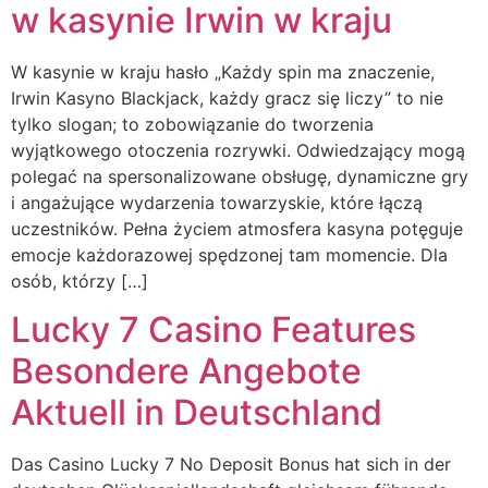
w kasynie Irwin w kraju
W kasynie w kraju hasło „Każdy spin ma znaczenie,
Irwin Kasyno Blackjack, każdy gracz się liczy” to nie
tylko slogan; to zobowiązanie do tworzenia
wyjątkowego otoczenia rozrywki. Odwiedzający mogą
polegać na spersonalizowane obsługę, dynamiczne gry
i angażujące wydarzenia towarzyskie, które łączą
uczestników. Pełna życiem atmosfera kasyna potęguje
emocje każdorazowej spędzonej tam momencie. Dla
osób, którzy […]
Lucky 7 Casino Features
Besondere Angebote
Aktuell in Deutschland
Das Casino Lucky 7 No Deposit Bonus hat sich in der