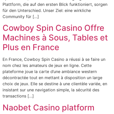
Plattform, die auf den ersten Blick funktioniert, sorgen
für den Unterschied. Unser Ziel: eine wirkliche
Community für […]
Cowboy Spin Casino Offre
Machines à Sous, Tables et
Plus en France
En France, Cowboy Spin Casino a réussi à se faire un
nom chez les amateurs de jeux en ligne. Cette
plateforme joue la carte d’une ambiance western
décontractée tout en mettant à disposition un large
choix de jeux. Elle se destine à une clientèle variée, en
insistant sur une navigation simple, la sécurité des
transactions […]
Naobet Casino platform