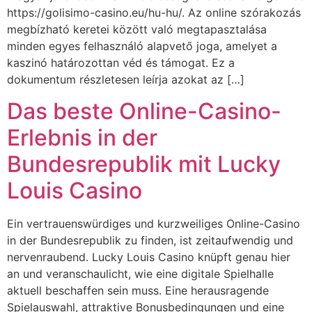
https://golisimo-casino.eu/hu-hu/. Az online szórakozás
megbízható keretei között való megtapasztalása
minden egyes felhasználó alapvető joga, amelyet a
kaszinó határozottan véd és támogat. Ez a
dokumentum részletesen leírja azokat az […]
Das beste Online-Casino-
Erlebnis in der
Bundesrepublik mit Lucky
Louis Casino
Ein vertrauenswürdiges und kurzweiliges Online-Casino
in der Bundesrepublik zu finden, ist zeitaufwendig und
nervenraubend. Lucky Louis Casino knüpft genau hier
an und veranschaulicht, wie eine digitale Spielhalle
aktuell beschaffen sein muss. Eine herausragende
Spielauswahl, attraktive Bonusbedingungen und eine