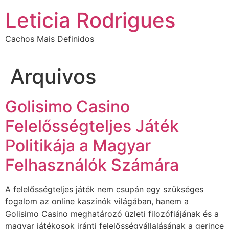
Ir
Leticia Rodrigues
para
o
Cachos Mais Definidos
conteúdo
Arquivos
Golisimo Casino
Felelősségteljes Játék
Politikája a Magyar
Felhasználók Számára
A felelősségteljes játék nem csupán egy szükséges
fogalom az online kaszinók világában, hanem a
Golisimo Casino meghatározó üzleti filozófiájának és a
magyar játékosok iránti felelősségvállalásának a gerince