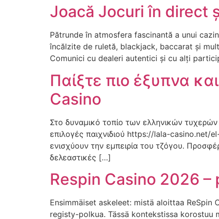
Joacă Jocuri în direct
Pătrunde în atmosfera fascinantă a unui cazin
încălzite de ruletă, blackjack, baccarat și mult
Comunici cu dealeri autentici și cu alți partici
Παίξτε πιο έξυπνα και
Casino
Στο δυναμικό τοπίο των ελληνικών τυχερών πα
επιλογές παιχνιδιού https://lala-casino.net
ενισχύουν την εμπειρία του τζόγου. Προσφέρ
δελεαστικές […]
Respin Casino 2026 – 
Ensimmäiset askeleet: mistä aloittaa ReSpin Ca
registy-polkua. Tässä kontekstissa korostuu my