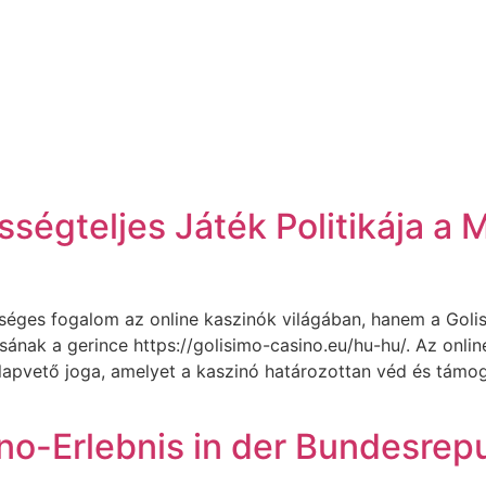
sségteljes Játék Politikája a
séges fogalom az online kaszinók világában, hanem a Golis
ásának a gerince https://golisimo-casino.eu/hu-hu/. Az onl
apvető joga, amelyet a kaszinó határozottan véd és támog
o-Erlebnis in der Bundesrepu