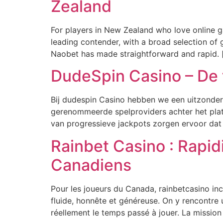
Zealand
For players in New Zealand who love online g
leading contender, with a broad selection of 
Naobet has made straightforward and rapid. 
DudeSpin Casino – De 
Bij dudespin Casino hebben we een uitzonde
gerenommeerde spelproviders achter het plat
van progressieve jackpots zorgen ervoor dat
Rainbet Casino : Rapid
Canadiens
Pour les joueurs du Canada, rainbetcasino in
fluide, honnête et généreuse. On y rencontre
réellement le temps passé à jouer. La mission e