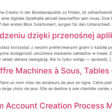
ne-Casino in der Bundesrepublik zu finden, ist zeitaufwen
 eine digitale Spielhalle aktuell beschaffen sein muss. Eine
den ersten Blick funktioniert, sorgen für den Unterschied.
zeniu dzięki przenośnej apli
żesz korzystać z swoimi preferowanymi grami o każdej porz
łynna dostępność umożliwia stawianie zakładów w trasie. 
y układ ułatwia nawigację. Ale to tylko wstęp — sprawdź, [
fre Machines à Sous, Tables 
faire un nom chez les amateurs de jeux en ligne. Cette pla
arge choix de jeux. Elle se destine à une clientèle variée, 
m Account Creation Process 