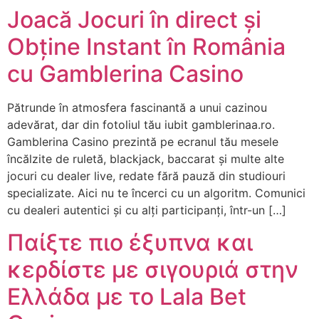
Joacă Jocuri în direct și
Obține Instant în România
cu Gamblerina Casino
Pătrunde în atmosfera fascinantă a unui cazinou
adevărat, dar din fotoliul tău iubit gamblerinaa.ro.
Gamblerina Casino prezintă pe ecranul tău mesele
încălzite de ruletă, blackjack, baccarat și multe alte
jocuri cu dealer live, redate fără pauză din studiouri
specializate. Aici nu te încerci cu un algoritm. Comunici
cu dealeri autentici și cu alți participanți, într-un […]
Παίξτε πιο έξυπνα και
κερδίστε με σιγουριά στην
Ελλάδα με το Lala Bet