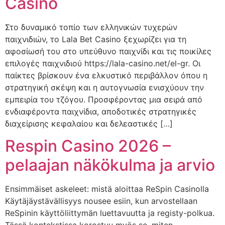
Casino
Στο δυναμικό τοπίο των ελληνικών τυχερών
παιχνιδιών, το Lala Bet Casino ξεχωρίζει για τη
αφοσίωσή του στο υπεύθυνο παιχνίδι και τις ποικίλες
επιλογές παιχνιδιού https://lala-casino.net/el-gr. Οι
παίκτες βρίσκουν ένα ελκυστικό περιβάλλον όπου η
στρατηγική σκέψη και η αυτογνωσία ενισχύουν την
εμπειρία του τζόγου. Προσφέροντας μια σειρά από
ενδιαφέροντα παιχνίδια, αποδοτικές στρατηγικές
διαχείρισης κεφαλαίου και δελεαστικές […]
Respin Casino 2026 –
pelaajan näkökulma ja arvio
Ensimmäiset askeleet: mistä aloittaa ReSpin Casinolla
Käytäjäystävällisyys nousee esiin, kun arvostellaan
ReSpinin käyttöliittymän luettavuutta ja registy-polkua.
Tässä kontekstissa korostuu myös se, miten