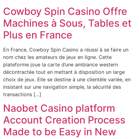
Cowboy Spin Casino Offre
Machines à Sous, Tables et
Plus en France
En France, Cowboy Spin Casino a réussi à se faire un
nom chez les amateurs de jeux en ligne. Cette
plateforme joue la carte d’une ambiance western
décontractée tout en mettant à disposition un large
choix de jeux. Elle se destine à une clientèle variée, en
insistant sur une navigation simple, la sécurité des
transactions […]
Naobet Casino platform
Account Creation Process
Made to be Easy in New