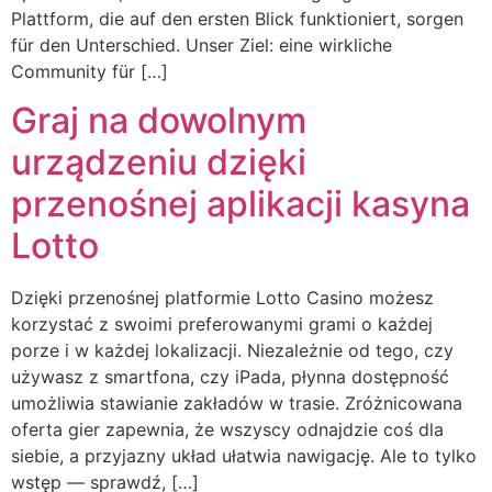
Plattform, die auf den ersten Blick funktioniert, sorgen
für den Unterschied. Unser Ziel: eine wirkliche
Community für […]
Graj na dowolnym
urządzeniu dzięki
przenośnej aplikacji kasyna
Lotto
Dzięki przenośnej platformie Lotto Casino możesz
korzystać z swoimi preferowanymi grami o każdej
porze i w każdej lokalizacji. Niezależnie od tego, czy
używasz z smartfona, czy iPada, płynna dostępność
umożliwia stawianie zakładów w trasie. Zróżnicowana
oferta gier zapewnia, że wszyscy odnajdzie coś dla
siebie, a przyjazny układ ułatwia nawigację. Ale to tylko
wstęp — sprawdź, […]