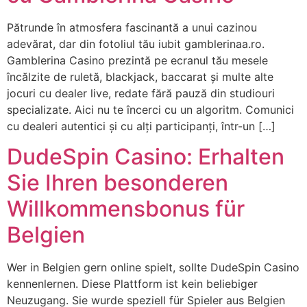
Pătrunde în atmosfera fascinantă a unui cazinou
adevărat, dar din fotoliul tău iubit gamblerinaa.ro.
Gamblerina Casino prezintă pe ecranul tău mesele
încălzite de ruletă, blackjack, baccarat și multe alte
jocuri cu dealer live, redate fără pauză din studiouri
specializate. Aici nu te încerci cu un algoritm. Comunici
cu dealeri autentici și cu alți participanți, într-un […]
DudeSpin Casino: Erhalten
Sie Ihren besonderen
Willkommensbonus für
Belgien
Wer in Belgien gern online spielt, sollte DudeSpin Casino
kennenlernen. Diese Plattform ist kein beliebiger
Neuzugang. Sie wurde speziell für Spieler aus Belgien