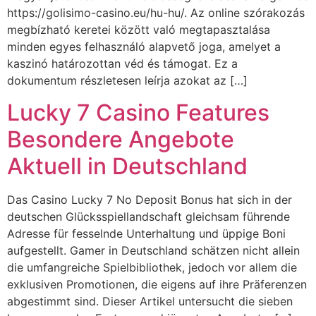
https://golisimo-casino.eu/hu-hu/. Az online szórakozás
megbízható keretei között való megtapasztalása
minden egyes felhasználó alapvető joga, amelyet a
kaszinó határozottan véd és támogat. Ez a
dokumentum részletesen leírja azokat az […]
Lucky 7 Casino Features
Besondere Angebote
Aktuell in Deutschland
Das Casino Lucky 7 No Deposit Bonus hat sich in der
deutschen Glücksspiellandschaft gleichsam führende
Adresse für fesselnde Unterhaltung und üppige Boni
aufgestellt. Gamer in Deutschland schätzen nicht allein
die umfangreiche Spielbibliothek, jedoch vor allem die
exklusiven Promotionen, die eigens auf ihre Präferenzen
abgestimmt sind. Dieser Artikel untersucht die sieben