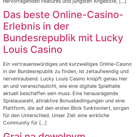
hervorragenden Features und jüngsten Angebote, […]
Das beste Online-Casino-
Erlebnis in der
Bundesrepublik mit Lucky
Louis Casino
Ein vertrauenswürdiges und kurzweiliges Online-Casino
in der Bundesrepublik zu finden, ist zeitaufwendig und
nervenraubend. Lucky Louis Casino knüpft genau hier
an und veranschaulicht, wie eine digitale Spielhalle
aktuell beschaffen sein muss. Eine herausragende
Spielauswahl, attraktive Bonusbedingungen und eine
Plattform, die auf den ersten Blick funktioniert, sorgen
für den Unterschied. Unser Ziel: eine wirkliche
Community für […]
Graj na dowolnym