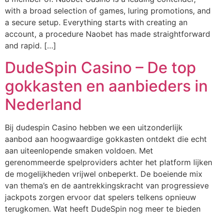
with a broad selection of games, luring promotions, and
a secure setup. Everything starts with creating an
account, a procedure Naobet has made straightforward
and rapid. […]
DudeSpin Casino – De top
gokkasten en aanbieders in
Nederland
Bij dudespin Casino hebben we een uitzonderlijk
aanbod aan hoogwaardige gokkasten ontdekt die echt
aan uiteenlopende smaken voldoen. Met
gerenommeerde spelproviders achter het platform lijken
de mogelijkheden vrijwel onbeperkt. De boeiende mix
van thema’s en de aantrekkingskracht van progressieve
jackpots zorgen ervoor dat spelers telkens opnieuw
terugkomen. Wat heeft DudeSpin nog meer te bieden