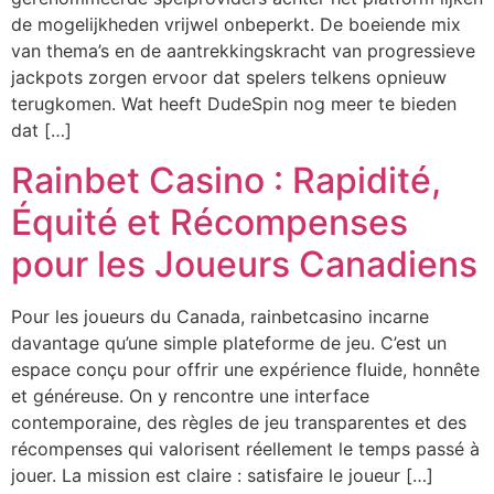
de mogelijkheden vrijwel onbeperkt. De boeiende mix
van thema’s en de aantrekkingskracht van progressieve
jackpots zorgen ervoor dat spelers telkens opnieuw
terugkomen. Wat heeft DudeSpin nog meer te bieden
dat […]
Rainbet Casino : Rapidité,
Équité et Récompenses
pour les Joueurs Canadiens
Pour les joueurs du Canada, rainbetcasino incarne
davantage qu’une simple plateforme de jeu. C’est un
espace conçu pour offrir une expérience fluide, honnête
et généreuse. On y rencontre une interface
contemporaine, des règles de jeu transparentes et des
récompenses qui valorisent réellement le temps passé à
jouer. La mission est claire : satisfaire le joueur […]