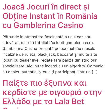
Joacă Jocuri în direct și
Obține Instant în România
cu Gamblerina Casino
Pătrunde în atmosfera fascinantă a unui cazinou
adevărat, dar din fotoliul tău iubit gamblerinaa.ro.
Gamblerina Casino prezintă pe ecranul tău mesele
încălzite de ruletă, blackjack, baccarat și multe alte
jocuri cu dealer live, redate fără pauză din studiouri
specializate. Aici nu te încerci cu un algoritm. Comunici
cu dealeri autentici și cu alți participanți, într-un […]
Παίξτε πιο έξυπνα και
κερδίστε με σιγουριά στην
Ελλάδα με το Lala Bet