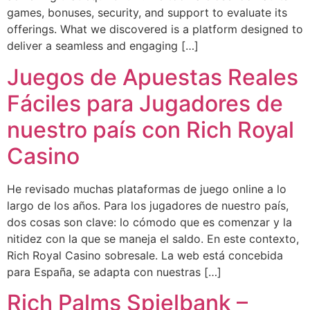
games, bonuses, security, and support to evaluate its
offerings. What we discovered is a platform designed to
deliver a seamless and engaging […]
Juegos de Apuestas Reales
Fáciles para Jugadores de
nuestro país con Rich Royal
Casino
He revisado muchas plataformas de juego online a lo
largo de los años. Para los jugadores de nuestro país,
dos cosas son clave: lo cómodo que es comenzar y la
nitidez con la que se maneja el saldo. En este contexto,
Rich Royal Casino sobresale. La web está concebida
para España, se adapta con nuestras […]
Rich Palms Spielbank –