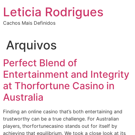
Ir
Leticia Rodrigues
para
o
Cachos Mais Definidos
conteúdo
Arquivos
Perfect Blend of
Entertainment and Integrity
at Thorfortune Casino in
Australia
Finding an online casino that’s both entertaining and
trustworthy can be a true challenge. For Australian
players, thorfortunecasino stands out for itself by
achieving that equilibrium. We took a close look at its