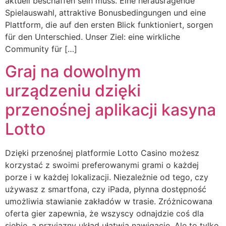
aktuell beschaffen sein muss. Eine herausragende
Spielauswahl, attraktive Bonusbedingungen und eine
Plattform, die auf den ersten Blick funktioniert, sorgen
für den Unterschied. Unser Ziel: eine wirkliche
Community für […]
Graj na dowolnym
urządzeniu dzięki
przenośnej aplikacji kasyna
Lotto
Dzięki przenośnej platformie Lotto Casino możesz
korzystać z swoimi preferowanymi grami o każdej
porze i w każdej lokalizacji. Niezależnie od tego, czy
używasz z smartfona, czy iPada, płynna dostępność
umożliwia stawianie zakładów w trasie. Zróżnicowana
oferta gier zapewnia, że wszyscy odnajdzie coś dla
siebie, a przyjazny układ ułatwia nawigację. Ale to tylko