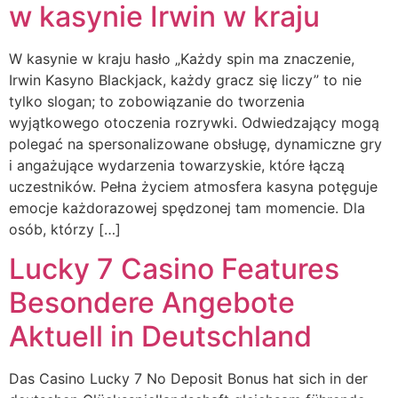
w kasynie Irwin w kraju
W kasynie w kraju hasło „Każdy spin ma znaczenie,
Irwin Kasyno Blackjack, każdy gracz się liczy” to nie
tylko slogan; to zobowiązanie do tworzenia
wyjątkowego otoczenia rozrywki. Odwiedzający mogą
polegać na spersonalizowane obsługę, dynamiczne gry
i angażujące wydarzenia towarzyskie, które łączą
uczestników. Pełna życiem atmosfera kasyna potęguje
emocje każdorazowej spędzonej tam momencie. Dla
osób, którzy […]
Lucky 7 Casino Features
Besondere Angebote
Aktuell in Deutschland
Das Casino Lucky 7 No Deposit Bonus hat sich in der