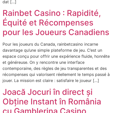
dat […]
Rainbet Casino : Rapidité,
Équité et Récompenses
pour les Joueurs Canadiens
Pour les joueurs du Canada, rainbetcasino incarne
davantage qu’une simple plateforme de jeu. C’est un
espace conçu pour offrir une expérience fluide, honnête
et généreuse. On y rencontre une interface
contemporaine, des règles de jeu transparentes et des
récompenses qui valorisent réellement le temps passé à
jouer. La mission est claire : satisfaire le joueur […]
Joacă Jocuri în direct și
Obține Instant în România
cu Gamblerina Casino