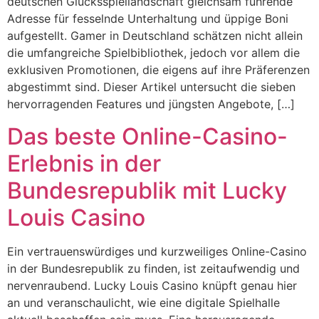
deutschen Glücksspiellandschaft gleichsam führende
Adresse für fesselnde Unterhaltung und üppige Boni
aufgestellt. Gamer in Deutschland schätzen nicht allein
die umfangreiche Spielbibliothek, jedoch vor allem die
exklusiven Promotionen, die eigens auf ihre Präferenzen
abgestimmt sind. Dieser Artikel untersucht die sieben
hervorragenden Features und jüngsten Angebote, […]
Das beste Online-Casino-
Erlebnis in der
Bundesrepublik mit Lucky
Louis Casino
Ein vertrauenswürdiges und kurzweiliges Online-Casino
in der Bundesrepublik zu finden, ist zeitaufwendig und
nervenraubend. Lucky Louis Casino knüpft genau hier
an und veranschaulicht, wie eine digitale Spielhalle