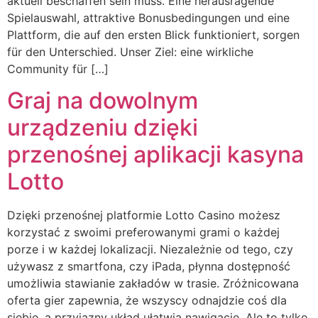
aktuell beschaffen sein muss. Eine herausragende
Spielauswahl, attraktive Bonusbedingungen und eine
Plattform, die auf den ersten Blick funktioniert, sorgen
für den Unterschied. Unser Ziel: eine wirkliche
Community für […]
Graj na dowolnym
urządzeniu dzięki
przenośnej aplikacji kasyna
Lotto
Dzięki przenośnej platformie Lotto Casino możesz
korzystać z swoimi preferowanymi grami o każdej
porze i w każdej lokalizacji. Niezależnie od tego, czy
używasz z smartfona, czy iPada, płynna dostępność
umożliwia stawianie zakładów w trasie. Zróżnicowana
oferta gier zapewnia, że wszyscy odnajdzie coś dla
siebie, a przyjazny układ ułatwia nawigację. Ale to tylko