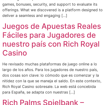
games, bonuses, security, and support to evaluate its
offerings. What we discovered is a platform designed to
deliver a seamless and engaging […]
Juegos de Apuestas Reales
Fáciles para Jugadores de
nuestro país con Rich Royal
Casino
He revisado muchas plataformas de juego online a lo
largo de los años. Para los jugadores de nuestro país,
dos cosas son clave: lo cómodo que es comenzar y la
nitidez con la que se maneja el saldo. En este contexto,
Rich Royal Casino sobresale. La web está concebida
para España, se adapta con nuestras […]
Rich Palms Spielbank –