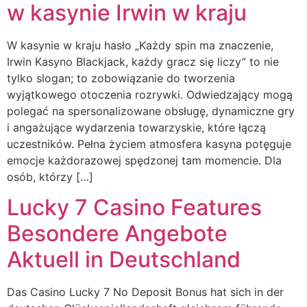
w kasynie Irwin w kraju
W kasynie w kraju hasło „Każdy spin ma znaczenie,
Irwin Kasyno Blackjack, każdy gracz się liczy” to nie
tylko slogan; to zobowiązanie do tworzenia
wyjątkowego otoczenia rozrywki. Odwiedzający mogą
polegać na spersonalizowane obsługę, dynamiczne gry
i angażujące wydarzenia towarzyskie, które łączą
uczestników. Pełna życiem atmosfera kasyna potęguje
emocje każdorazowej spędzonej tam momencie. Dla
osób, którzy […]
Lucky 7 Casino Features
Besondere Angebote
Aktuell in Deutschland
Das Casino Lucky 7 No Deposit Bonus hat sich in der