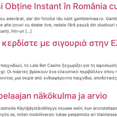
 și Obține Instant în România 
ou adevărat, dar din fotoliul tău iubit gamblerinaa.ro. Gam
e alte jocuri cu dealer live, redate fără pauză din studiouri 
panți, într-un […]
 κερδίστε με σιγουριά στην Ε
ιχνιδιών, το Lala Bet Casino ξεχωρίζει για τη αφοσίωσή 
/el-gr. Οι παίκτες βρίσκουν ένα ελκυστικό περιβάλλον όπο
οντας μια σειρά από ενδιαφέροντα παιχνίδια, αποδοτικές
pelaajan näkökulma ja arvio
sinolla Käytäjäystävällisyys nousee esiin, kun arvostellaan
ös se, miten mobiiliversio tukee pelaamista eri tilanteissa