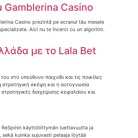
cu Gamblerina Casino
blerina Casino prezintă pe ecranul tău mesele
specializate. Aici nu te încerci cu un algoritm.
λλάδα με το Lala Bet
του στο υπεύθυνο παιχνίδι και τις ποικίλες
υ η στρατηγική σκέψη και η αυτογνωσία
 στρατηγικές διαχείρισης κεφαλαίου και
 ReSpinin käyttöliittymän luettavuutta ja
, sekä kuinka sujuvasti pelaaja löytää