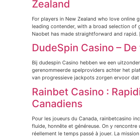
Zealand
For players in New Zealand who love online g
leading contender, with a broad selection of 
Naobet has made straightforward and rapid. 
DudeSpin Casino – De 
Bij dudespin Casino hebben we een uitzonde
gerenommeerde spelproviders achter het plat
van progressieve jackpots zorgen ervoor dat
Rainbet Casino : Rapid
Canadiens
Pour les joueurs du Canada, rainbetcasino in
fluide, honnête et généreuse. On y rencontre
réellement le temps passé à jouer. La mission e